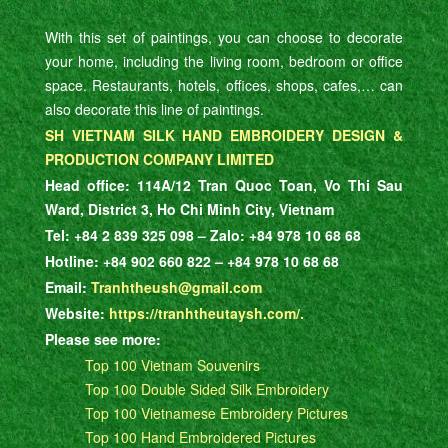
With this set of paintings, you can choose to decorate
your home, including the living room, bedroom or office
space. Restaurants, hotels, offices, shops, cafes,… can
also decorate this line of paintings.
SH VIETNAM SILK HAND EMBROIDERY DESIGN &
PRODUCTION COMPANY LIMITED
Head office: 114A/12 Tran Quoc Toan, Vo Thi Sau
Ward, District 3, Ho Chi Minh City, Vietnam
Tel: +84 2 839 325 098 – Zalo: +84 978 10 68 68
Hotline: +84 902 660 822 – +84 978 10 68 68
Email:
Tranhtheush@gmail.com
Website:
https://tranhtheutaysh.com/.
Please see more:
Top 100 Vietnam Souvenirs
Top 100 Double Sided Silk Embroidery
Top 100 Vietnamese Embroidery Pictures
Top 100 Hand Embroidered Pictures