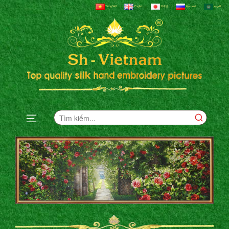
Tiếng Việt
English
日本語
Русский
العربية