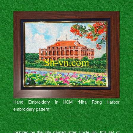
Hand Embroidery In HCM “Nha Rong Harbor
embroidery pattern”
Inspired by the city named after Uncle Ho, this set of