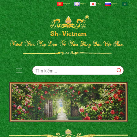
Tiếng Việt
English
日本語
Русский
العربية