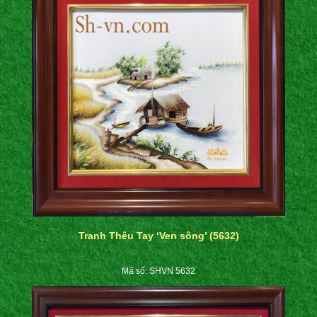
Tranh Thêu Tay ‘Ven sông’ (5632)
Mã số: SHVN 5632