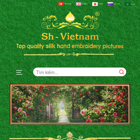
Tiếng Việt
English
日本語
Русский
العربية