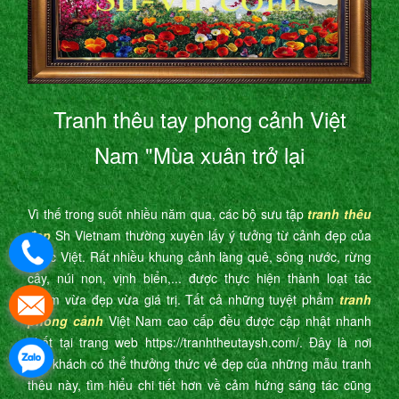
Tranh thêu tay phong cảnh Việt
Nam "Mùa xuân trở lại
Vì thế trong suốt nhiều năm qua, các bộ sưu tập
tranh thêu
đẹp
Sh Vietnam thường xuyên lấy ý tưởng từ cảnh đẹp của
nước Việt. Rất nhiều khung cảnh làng quê, sông nước, rừng
cây, núi non, vịnh biển,... được thực hiện thành loạt tác
phẩm vừa đẹp vừa giá trị. Tất cả những tuyệt phẩm
tranh
phong cảnh
Việt Nam cao cấp đều được cập nhật nhanh
nhất tại trang web https://tranhtheutaysh.com/. Đây là nơi
quý khách có thể thưởng thức vẻ đẹp của những mẫu tranh
thêu này, tìm hiểu chi tiết hơn về cảm hứng sáng tác cũng