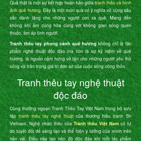
Quả thật là một sự kết hợp hoàn hảo giữa
tranh thêu và hình
ảnh quê hương
. Đây là một món quà có ý nghĩa vô cùng sâu
sắc dành tặng cho những người con xa quê. Mang đến
không khí ấm cúng hòa cùng với không gian sống quen
thuộc, ấm áp tình người.
Tranh thêu tay phong cảnh quê hương
không chỉ là tác
phẩm nghệ thuật độc đáo mà còn là sự kỷ niệm về quê
hương, là nguồn cảm hứng vô tận cho những người yêu thủ
công và trân trọng giá trị đơn sơ của cuộc sống nông thôn.
Tranh thêu tay nghệ thuật
độc đáo
Cùng thưởng ngoạn Tranh Thêu Tay Việt Nam trong bộ sưu
tập
tranh thêu tay nghệ thuật
của thương hiệu tranh Sh
Vietnam. Nghệ nhân thêu của
Tranh thêu Việt Nam
có tự
do tuyệt đối để sáng tạo và thể hiện ý tưởng của mình trên
nền vải. Điều này tạo nên độ độc đáo khi mỗi tác phẩm