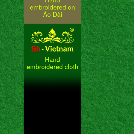
embroidered on
Áo Dài
Hand
embroidered cloth