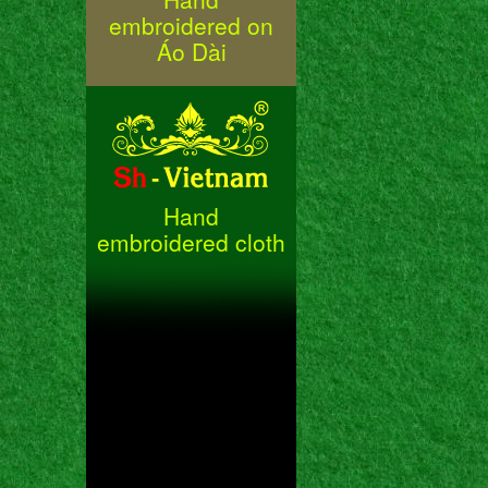
embroidered on
Áo Dài
Hand
embroidered cloth