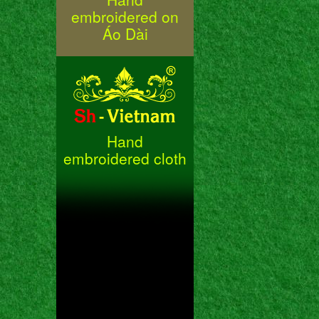
embroidered on
Áo Dài
Hand
embroidered cloth