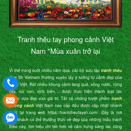
Tranh thêu tay phong cảnh Việt
Nam "Mùa xuân trở lại
Vì thế trong suốt nhiều năm qua, các bộ sưu tập
tranh thêu
đẹp
Sh Vietnam thường xuyên lấy ý tưởng từ cảnh đẹp của
nước Việt. Rất nhiều khung cảnh làng quê, sông nước, rừng
cây, núi non, vịnh biển,... được thực hiện thành loạt tác
phẩm vừa đẹp vừa giá trị. Tất cả những tuyệt phẩm
tranh
phong cảnh
Việt Nam cao cấp đều được cập nhật nhanh
nhất tại trang web https://tranhtheutaysh.com/. Đây là nơi
quý khách có thể thưởng thức vẻ đẹp của những mẫu tranh
thêu này, tìm hiểu chi tiết hơn về cảm hứng sáng tác cũng