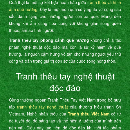
Quả thật là một sự kết hợp hoàn hảo giữa
tranh thêu và hình
ảnh quê hương
. Đây là một món quà có ý nghĩa vô cùng sâu
sắc dành tặng cho những người con xa quê. Mang đến
không khí ấm cúng hòa cùng với không gian sống quen
thuộc, ấm áp tình người.
Tranh thêu tay phong cảnh quê hương
không chỉ là tác
phẩm nghệ thuật độc đáo mà còn là sự kỷ niệm về quê
hương, là nguồn cảm hứng vô tận cho những người yêu thủ
công và trân trọng giá trị đơn sơ của cuộc sống nông thôn.
Tranh thêu tay nghệ thuật
độc đáo
Cùng thưởng ngoạn Tranh Thêu Tay Việt Nam trong bộ sưu
tập
tranh thêu tay nghệ thuật
của thương hiệu tranh Sh
Vietnam. Nghệ nhân thêu của
Tranh thêu Việt Nam
có tự
do tuyệt đối để sáng tạo và thể hiện ý tưởng của mình trên
nền vải. Điều này tạo nên độ độc đáo khi mỗi tác phẩm