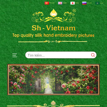
Tiếng Việt
English
日本語
Русский
العربية