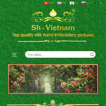
Tiếng Việt
English
日本語
Русский
العربية