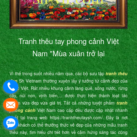
Tranh thêu tay phong cảnh Việt
Nam "Mùa xuân trở lại
Vì thế trong suốt nhiều năm qua, các bộ sưu tập
tranh thêu
đẹp
Sh Vietnam thường xuyên lấy ý tưởng từ cảnh đẹp của
nước Việt. Rất nhiều khung cảnh làng quê, sông nước, rừng
cây, núi non, vịnh biển,... được thực hiện thành loạt tác
phẩm vừa đẹp vừa giá trị. Tất cả những tuyệt phẩm
tranh
phong cảnh
Việt Nam cao cấp đều được cập nhật nhanh
nhất tại trang web https://tranhtheutaysh.com/. Đây là nơi
quý khách có thể thưởng thức vẻ đẹp của những mẫu tranh
thêu này, tìm hiểu chi tiết hơn về cảm hứng sáng tác cũng