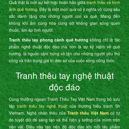
Quả thật là một sự kết hợp hoàn hảo giữa
tranh thêu và hình
ảnh quê hương
. Đây là một món quà có ý nghĩa vô cùng sâu
sắc dành tặng cho những người con xa quê. Mang đến
không khí ấm cúng hòa cùng với không gian sống quen
thuộc, ấm áp tình người.
Tranh thêu tay phong cảnh quê hương
không chỉ là tác
phẩm nghệ thuật độc đáo mà còn là sự kỷ niệm về quê
hương, là nguồn cảm hứng vô tận cho những người yêu thủ
công và trân trọng giá trị đơn sơ của cuộc sống nông thôn.
Tranh thêu tay nghệ thuật
độc đáo
Cùng thưởng ngoạn Tranh Thêu Tay Việt Nam trong bộ sưu
tập
tranh thêu tay nghệ thuật
của thương hiệu tranh Sh
Vietnam. Nghệ nhân thêu của
Tranh thêu Việt Nam
có tự
do tuyệt đối để sáng tạo và thể hiện ý tưởng của mình trên
nền vải. Điều này tạo nên độ độc đáo khi mỗi tác phẩm