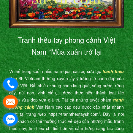
Tranh thêu tay phong cảnh Việt
Nam "Mùa xuân trở lại
Vì thế trong suốt nhiều năm qua, các bộ sưu tập
tranh thêu
đẹp
Sh Vietnam thường xuyên lấy ý tưởng từ cảnh đẹp của
nước Việt. Rất nhiều khung cảnh làng quê, sông nước, rừng
cây, núi non, vịnh biển,... được thực hiện thành loạt tác
phẩm vừa đẹp vừa giá trị. Tất cả những tuyệt phẩm
tranh
phong cảnh
Việt Nam cao cấp đều được cập nhật nhanh
nhất tại trang web https://tranhtheutaysh.com/. Đây là nơi
quý khách có thể thưởng thức vẻ đẹp của những mẫu tranh
thêu này, tìm hiểu chi tiết hơn về cảm hứng sáng tác cũng