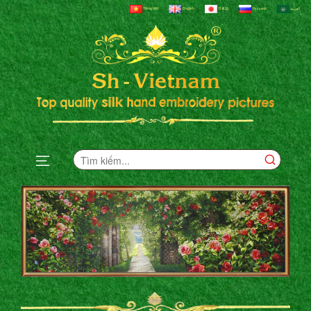
Tiếng Việt
English
日本語
Русский
العربية