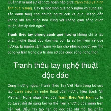
Quả thật là một sự kết hợp hoàn hảo giữa
tranh thêu và hình
ảnh quê hương
. Đây là một món quà có ý nghĩa vô cùng sâu
sắc dành tặng cho những người con xa quê. Mang đến
không khí ấm cúng hòa cùng với không gian sống quen
thuộc, ấm áp tình người.
Tranh thêu tay phong cảnh quê hương
không chỉ là tác
phẩm nghệ thuật độc đáo mà còn là sự kỷ niệm về quê
hương, là nguồn cảm hứng vô tận cho những người yêu thủ
công và trân trọng giá trị đơn sơ của cuộc sống nông thôn.
Tranh thêu tay nghệ thuật
độc đáo
Cùng thưởng ngoạn Tranh Thêu Tay Việt Nam trong bộ sưu
tập
tranh thêu tay nghệ thuật
của thương hiệu tranh Sh
Vietnam. Nghệ nhân thêu của
Tranh thêu Việt Nam
có tự
do tuyệt đối để sáng tạo và thể hiện ý tưởng của mình trên
nền vải. Điều này tạo nên độ độc đáo khi mỗi tác phẩm