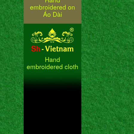
embroidered on
Áo Dài
Hand
embroidered cloth