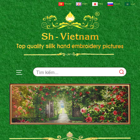
Tiếng Việt
English
日本語
Русский
العربية