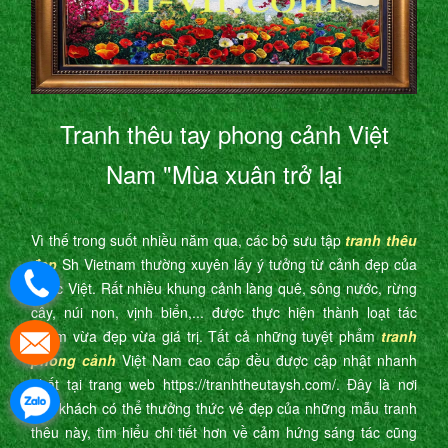
Tranh thêu tay phong cảnh Việt
Nam "Mùa xuân trở lại
Vì thế trong suốt nhiều năm qua, các bộ sưu tập
tranh thêu
đẹp
Sh Vietnam thường xuyên lấy ý tưởng từ cảnh đẹp của
nước Việt. Rất nhiều khung cảnh làng quê, sông nước, rừng
cây, núi non, vịnh biển,... được thực hiện thành loạt tác
phẩm vừa đẹp vừa giá trị. Tất cả những tuyệt phẩm
tranh
phong cảnh
Việt Nam cao cấp đều được cập nhật nhanh
nhất tại trang web https://tranhtheutaysh.com/. Đây là nơi
quý khách có thể thưởng thức vẻ đẹp của những mẫu tranh
thêu này, tìm hiểu chi tiết hơn về cảm hứng sáng tác cũng