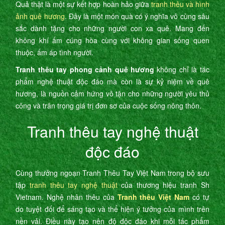
Quả thật là một sự kết hợp hoàn hảo giữa
tranh thêu và hình
ảnh quê hương
. Đây là một món quà có ý nghĩa vô cùng sâu
sắc dành tặng cho những người con xa quê. Mang đến
không khí ấm cúng hòa cùng với không gian sống quen
thuộc, ấm áp tình người.
Tranh thêu tay phong cảnh quê hương
không chỉ là tác
phẩm nghệ thuật độc đáo mà còn là sự kỷ niệm về quê
hương, là nguồn cảm hứng vô tận cho những người yêu thủ
công và trân trọng giá trị đơn sơ của cuộc sống nông thôn.
Tranh thêu tay nghệ thuật
độc đáo
Cùng thưởng ngoạn Tranh Thêu Tay Việt Nam trong bộ sưu
tập
tranh thêu tay nghệ thuật
của thương hiệu tranh Sh
Vietnam. Nghệ nhân thêu của
Tranh thêu Việt Nam
có tự
do tuyệt đối để sáng tạo và thể hiện ý tưởng của mình trên
nền vải. Điều này tạo nên độ độc đáo khi mỗi tác phẩm