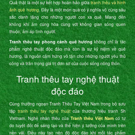
Quả thật là một sự kết hợp hoàn hảo giữa
tranh thêu và hình
ảnh quê hương
. Đây là một món quà có ý nghĩa vô cùng sâu
sắc dành tặng cho những người con xa quê. Mang đến
không khí ấm cúng hòa cùng với không gian sống quen
thuộc, ấm áp tình người.
Tranh thêu tay phong cảnh quê hương
không chỉ là tác
phẩm nghệ thuật độc đáo mà còn là sự kỷ niệm về quê
hương, là nguồn cảm hứng vô tận cho những người yêu thủ
công và trân trọng giá trị đơn sơ của cuộc sống nông thôn.
Tranh thêu tay nghệ thuật
độc đáo
Cùng thưởng ngoạn Tranh Thêu Tay Việt Nam trong bộ sưu
tập
tranh thêu tay nghệ thuật
của thương hiệu tranh Sh
Vietnam. Nghệ nhân thêu của
Tranh thêu Việt Nam
có tự
do tuyệt đối để sáng tạo và thể hiện ý tưởng của mình trên
nền vải. Điều này tạo nên độ độc đáo khi mỗi tác phẩm