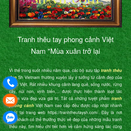
Tranh thêu tay phong cảnh Việt
Nam "Mùa xuân trở lại
Vì thế trong suốt nhiều năm qua, các bộ sưu tập
tranh thêu
đẹp
Sh Vietnam thường xuyên lấy ý tưởng từ cảnh đẹp của
nước Việt. Rất nhiều khung cảnh làng quê, sông nước, rừng
cây, núi non, vịnh biển,... được thực hiện thành loạt tác
phẩm vừa đẹp vừa giá trị. Tất cả những tuyệt phẩm
tranh
phong cảnh
Việt Nam cao cấp đều được cập nhật nhanh
nhất tại trang web https://tranhtheutaysh.com/. Đây là nơi
quý khách có thể thưởng thức vẻ đẹp của những mẫu tranh
thêu này, tìm hiểu chi tiết hơn về cảm hứng sáng tác cũng