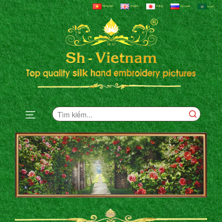
Tiếng Việt
English
日本語
Русский
العربية