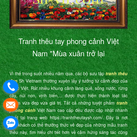
Tranh thêu tay phong cảnh Việt
Nam "Mùa xuân trở lại
Vì thế trong suốt nhiều năm qua, các bộ sưu tập
tranh thêu
đẹp
Sh Vietnam thường xuyên lấy ý tưởng từ cảnh đẹp của
nước Việt. Rất nhiều khung cảnh làng quê, sông nước, rừng
cây, núi non, vịnh biển,... được thực hiện thành loạt tác
phẩm vừa đẹp vừa giá trị. Tất cả những tuyệt phẩm
tranh
phong cảnh
Việt Nam cao cấp đều được cập nhật nhanh
nhất tại trang web https://tranhtheutaysh.com/. Đây là nơi
quý khách có thể thưởng thức vẻ đẹp của những mẫu tranh
thêu này, tìm hiểu chi tiết hơn về cảm hứng sáng tác cũng