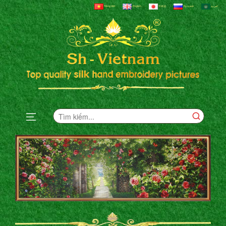
Tiếng Việt
English
日本語
Русский
العربية