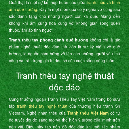
Quả thật là một sự kết hợp hoàn hảo giữa
tranh thêu và hình
ảnh quê hương
. Đây là một món quà có ý nghĩa vô cùng sâu
sắc dành tặng cho những người con xa quê. Mang đến
không khí ấm cúng hòa cùng với không gian sống quen
thuộc, ấm áp tình người.
Tranh thêu tay phong cảnh quê hương
không chỉ là tác
phẩm nghệ thuật độc đáo mà còn là sự kỷ niệm về quê
hương, là nguồn cảm hứng vô tận cho những người yêu thủ
công và trân trọng giá trị đơn sơ của cuộc sống nông thôn.
Tranh thêu tay nghệ thuật
độc đáo
Cùng thưởng ngoạn Tranh Thêu Tay Việt Nam trong bộ sưu
tập
tranh thêu tay nghệ thuật
của thương hiệu tranh Sh
Vietnam. Nghệ nhân thêu của
Tranh thêu Việt Nam
có tự
do tuyệt đối để sáng tạo và thể hiện ý tưởng của mình trên
nền vải. Điều này tạo nên độ độc đáo khi mỗi tác phẩm