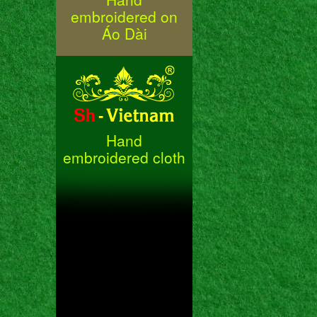
embroidered on
Áo Dài
Hand
embroidered cloth