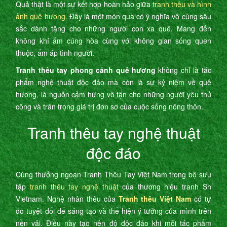
Quả thật là một sự kết hợp hoàn hảo giữa
tranh thêu và hình
ảnh quê hương
. Đây là một món quà có ý nghĩa vô cùng sâu
sắc dành tặng cho những người con xa quê. Mang đến
không khí ấm cúng hòa cùng với không gian sống quen
thuộc, ấm áp tình người.
Tranh thêu tay phong cảnh quê hương
không chỉ là tác
phẩm nghệ thuật độc đáo mà còn là sự kỷ niệm về quê
hương, là nguồn cảm hứng vô tận cho những người yêu thủ
công và trân trọng giá trị đơn sơ của cuộc sống nông thôn.
Tranh thêu tay nghệ thuật
độc đáo
Cùng thưởng ngoạn Tranh Thêu Tay Việt Nam trong bộ sưu
tập
tranh thêu tay nghệ thuật
của thương hiệu tranh Sh
Vietnam. Nghệ nhân thêu của
Tranh thêu Việt Nam
có tự
do tuyệt đối để sáng tạo và thể hiện ý tưởng của mình trên
nền vải. Điều này tạo nên độ độc đáo khi mỗi tác phẩm