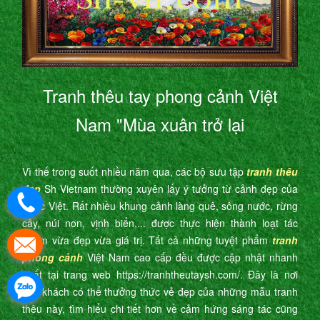
Tranh thêu tay phong cảnh Việt
Nam "Mùa xuân trở lại
Vì thế trong suốt nhiều năm qua, các bộ sưu tập
tranh thêu
đẹp
Sh Vietnam thường xuyên lấy ý tưởng từ cảnh đẹp của
nước Việt. Rất nhiều khung cảnh làng quê, sông nước, rừng
cây, núi non, vịnh biển,... được thực hiện thành loạt tác
phẩm vừa đẹp vừa giá trị. Tất cả những tuyệt phẩm
tranh
phong cảnh
Việt Nam cao cấp đều được cập nhật nhanh
nhất tại trang web https://tranhtheutaysh.com/. Đây là nơi
quý khách có thể thưởng thức vẻ đẹp của những mẫu tranh
thêu này, tìm hiểu chi tiết hơn về cảm hứng sáng tác cũng