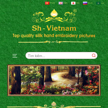
Tiếng Việt
English
日本語
Русский
العربية