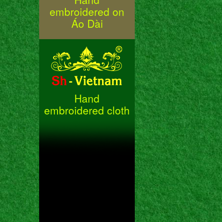
embroidered on
Áo Dài
Hand
embroidered cloth