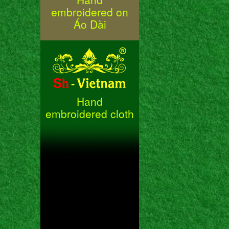
embroidered on
Áo Dài
Hand
embroidered cloth