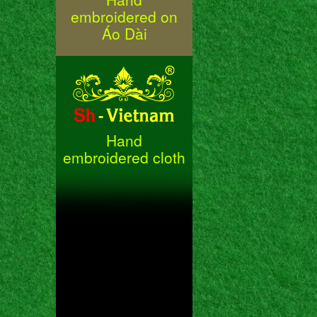
embroidered on
Áo Dài
Hand
embroidered cloth