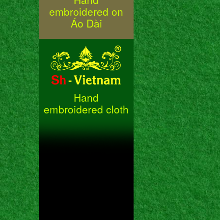
embroidered on
Áo Dài
Hand
embroidered cloth