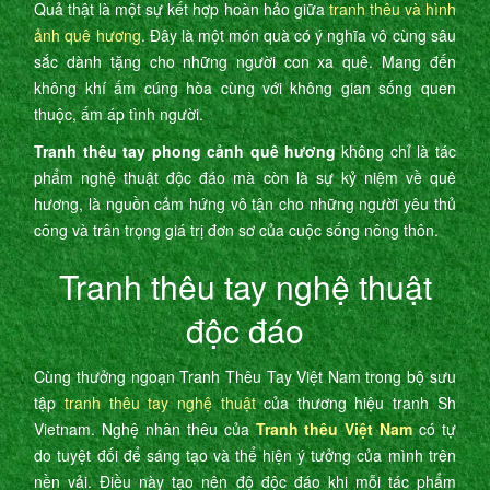
Quả thật là một sự kết hợp hoàn hảo giữa
tranh thêu và hình
ảnh quê hương
. Đây là một món quà có ý nghĩa vô cùng sâu
sắc dành tặng cho những người con xa quê. Mang đến
không khí ấm cúng hòa cùng với không gian sống quen
thuộc, ấm áp tình người.
Tranh thêu tay phong cảnh quê hương
không chỉ là tác
phẩm nghệ thuật độc đáo mà còn là sự kỷ niệm về quê
hương, là nguồn cảm hứng vô tận cho những người yêu thủ
công và trân trọng giá trị đơn sơ của cuộc sống nông thôn.
Tranh thêu tay nghệ thuật
độc đáo
Cùng thưởng ngoạn Tranh Thêu Tay Việt Nam trong bộ sưu
tập
tranh thêu tay nghệ thuật
của thương hiệu tranh Sh
Vietnam. Nghệ nhân thêu của
Tranh thêu Việt Nam
có tự
do tuyệt đối để sáng tạo và thể hiện ý tưởng của mình trên
nền vải. Điều này tạo nên độ độc đáo khi mỗi tác phẩm