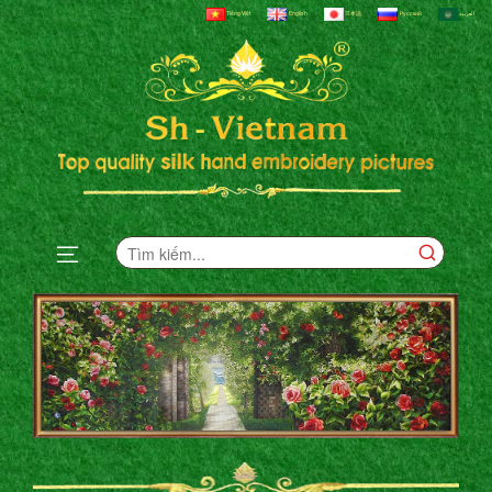
Tiếng Việt
English
日本語
Русский
العربية