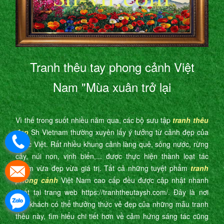
Tranh thêu tay phong cảnh Việt
Nam "Mùa xuân trở lại
Vì thế trong suốt nhiều năm qua, các bộ sưu tập
tranh thêu
đẹp
Sh Vietnam thường xuyên lấy ý tưởng từ cảnh đẹp của
nước Việt. Rất nhiều khung cảnh làng quê, sông nước, rừng
cây, núi non, vịnh biển,... được thực hiện thành loạt tác
phẩm vừa đẹp vừa giá trị. Tất cả những tuyệt phẩm
tranh
phong cảnh
Việt Nam cao cấp đều được cập nhật nhanh
nhất tại trang web https://tranhtheutaysh.com/. Đây là nơi
quý khách có thể thưởng thức vẻ đẹp của những mẫu tranh
thêu này, tìm hiểu chi tiết hơn về cảm hứng sáng tác cũng