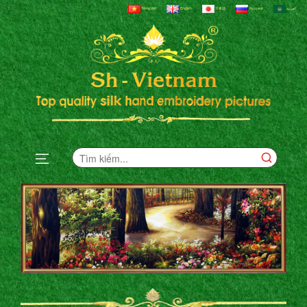
Tiếng Việt
English
日本語
Русский
العربية