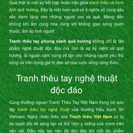
Quả thật là một sự kết hợp hoàn hảo giữa
tranh thêu và hình
ảnh quê hương
. Đây là một món quà có ý nghĩa vô cùng sâu
sắc dành tặng cho những người con xa quê. Mang đến
không khí ấm cúng hòa cùng với không gian sống quen
thuộc, ấm áp tình người.
Tranh thêu tay phong cảnh quê hương
không chỉ là tác
phẩm nghệ thuật độc đáo mà còn là sự kỷ niệm về quê
hương, là nguồn cảm hứng vô tận cho những người yêu thủ
công và trân trọng giá trị đơn sơ của cuộc sống nông thôn.
Tranh thêu tay nghệ thuật
độc đáo
Cùng thưởng ngoạn Tranh Thêu Tay Việt Nam trong bộ sưu
tập
tranh thêu tay nghệ thuật
của thương hiệu tranh Sh
Vietnam. Nghệ nhân thêu của
Tranh thêu Việt Nam
có tự
do tuyệt đối để sáng tạo và thể hiện ý tưởng của mình trên
nền vải. Điều này tạo nên độ độc đáo khi mỗi tác phẩm