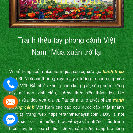
Tranh thêu tay phong cảnh Việt
Nam "Mùa xuân trở lại
Vì thế trong suốt nhiều năm qua, các bộ sưu tập
tranh thêu
đẹp
Sh Vietnam thường xuyên lấy ý tưởng từ cảnh đẹp của
nước Việt. Rất nhiều khung cảnh làng quê, sông nước, rừng
cây, núi non, vịnh biển,... được thực hiện thành loạt tác
phẩm vừa đẹp vừa giá trị. Tất cả những tuyệt phẩm
tranh
phong cảnh
Việt Nam cao cấp đều được cập nhật nhanh
nhất tại trang web https://tranhtheutaysh.com/. Đây là nơi
quý khách có thể thưởng thức vẻ đẹp của những mẫu tranh
thêu này, tìm hiểu chi tiết hơn về cảm hứng sáng tác cũng