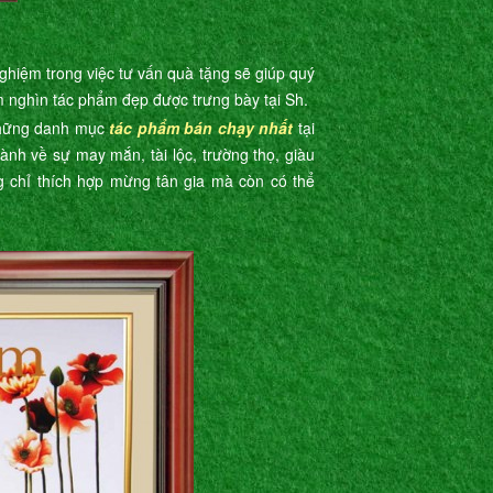
nghiệm trong việc tư vấn quà tặng sẽ giúp quý
 nghìn tác phẩm đẹp được trưng bày tại Sh.
 những danh mục
tác phẩm bán chạy nhất
tại
nh về sự may mắn, tài lộc, trường thọ, giàu
g chỉ thích hợp mừng tân gia mà còn có thể