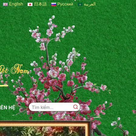
English
日本語
Русский
العربية
IÊN HỆ