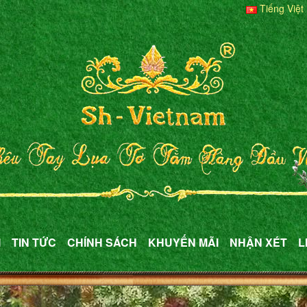
Tiếng Việt
M
TIN TỨC
CHÍNH SÁCH
KHUYẾN MÃI
NHẬN XÉT
L