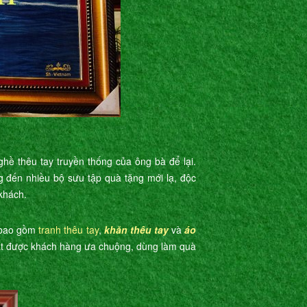
hề thêu tay truyền thống của ông bà để lại.
đến nhiều bộ sưu tập quà tặng mới lạ, độc
khách.
g bao gồm
tranh thêu tay
,
khăn thêu tay
và
áo
 rất được khách hàng ưa chuộng, dùng làm quà