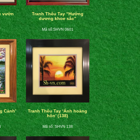
c vườn
Tranh Thêu Tay “Hướng
dương khoe sắc”
7
Mã số:SHVN 0601
g Cảnh’
Tranh Thêu Tay ‘Ánh hoàng
hôn’ (138)
4
Mã số: SHVN 138