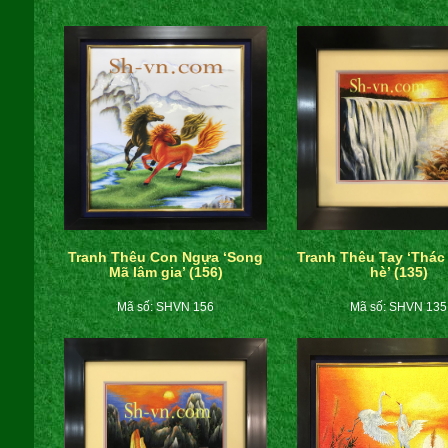
Tranh Thêu Con Ngựa ‘Song
Tranh Thêu Tay ‘Thác
Mã lâm gia’ (156)
hè’ (135)
Mã số: SHVN 156
Mã số: SHVN 135