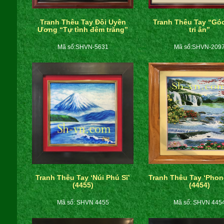
Tranh Thêu Tay Đôi Uyên
Tranh Thêu Tay “Gó
Ương “Tự tình đêm trăng”
tri ân”
Mã số:SHVN-5631
Mã số:SHVN-209
Tranh Thêu Tay ‘Núi Phú Sĩ’
Tranh Thêu Tay ‘Phon
(4455)
(4454)
Mã số: SHVN 4455
Mã số: SHVN 445