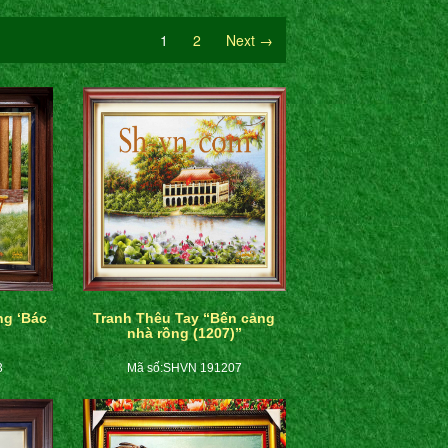
1
2
Next →
ng ‘Bác
Tranh Thêu Tay “Bến cảng
nhà rồng (1207)”
3
Mã số:SHVN 191207