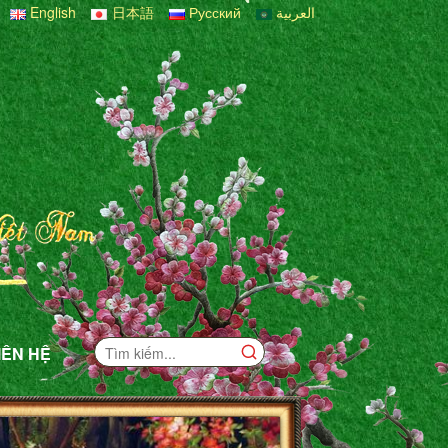
English
日本語
Русский
العربية
IÊN HỆ