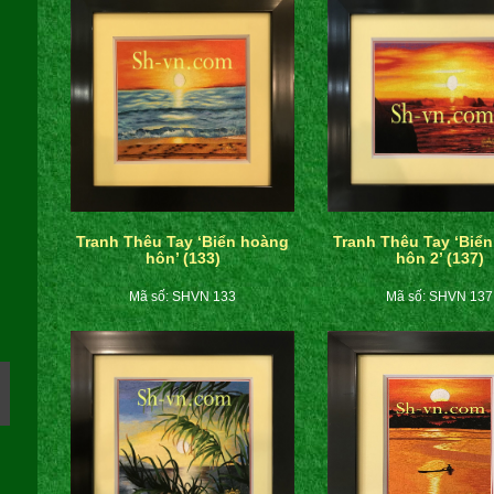
Tranh Thêu Tay ‘Biển hoàng
Tranh Thêu Tay ‘Biể
hôn’ (133)
hôn 2’ (137)
Mã số: SHVN 133
Mã số: SHVN 137