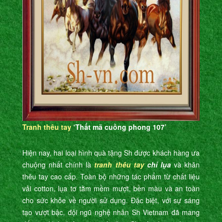
Tranh thêu tay
‘Thất mã cuồng phong 107’
Hiện nay, hai loại hình quà tặng Sh được khách hàng ưa
chuộng nhất chính là
tranh thêu tay
chỉ lụa
và khăn
thêu tay cao cấp. Toàn bộ những tác phẩm từ chất liệu
vải cotton, lụa tơ tằm mềm mượt, bền màu và an toàn
cho sức khỏe về người sử dụng. Đặc biệt, với sự sáng
tạo vượt bậc, đội ngũ nghệ nhân Sh Vietnam đã mang