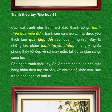
Tranh thêu tay ‘Giỏ hoa 39’
Các loại tranh như tranh mã đáo thành công,
tranh
thêu hoa mẫu đơn
, tranh sen cá chép ,… rất được yêu
thích làm
quà tặng đối tác
, doanh nghiệp. Đây là
những tác phẩm
t
ranh truyền thống
, mang ý nghĩa
phong thủy tốt đẹp về sự may mắn, tài lộc và giàu sang,
sung túc.
Bên cạnh tranh thêu tay, Sh Vietnam còn cung cấp mặt
hàng khăn thêu tay trải bàn, với những bộ khăn màu sắc
trang nhã, họa tiết tinh tế.