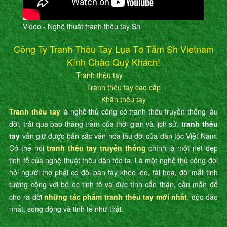
Video - Nghệ thuât tranh thêu tay Sh
Công Ty Tranh Thêu Tay Lụa Tơ Tằm Sh Vietnam
Kính Chào Quý Khách!
Tranh thêu tay
Tranh thêu tay cao cấp
Khăn thêu tay
Tranh thêu tay
là nghề thủ công có tranh thêu truyền thống lâu
đời, trải qua bao thăng trầm của thời gian và lịch sử,
tranh thêu
tay
vẫn giữ được bản sắc văn hóa lâu đời của dân tộc Việt Nam.
Có thể nói
tranh thêu tay truyền thống
chính là một nét đẹp
tinh tế của nghệ thuật thêu dân tộc ta. Là một nghề thủ công đòi
hỏi người thợ phải có đôi bàn tay khéo léo, tài hoa, đôi mắt tinh
tường cộng với bộ óc tinh tế và đức tính cẩn thận, cần mẫn để
cho ra đời
những tác phẩm tranh thêu tay mới nhất
, độc đáo
nhất, sống động và tinh tế như thật.