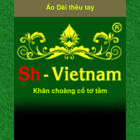
Áo Dài thêu tay
Khăn choàng cổ tơ tằm