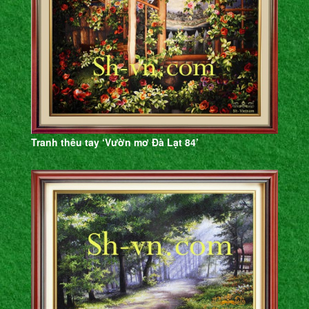
Tranh thêu tay ‘Vườn mơ Đà Lạt 84’