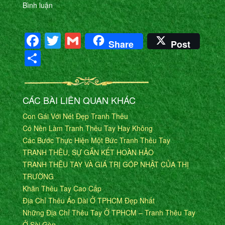
Bình luận
Facebook
Twitter
Gmail
Share
Post
Share
CÁC BÀI LIÊN QUAN KHÁC
Con Gái Với Nét Đẹp Tranh Thêu
Có Nên Làm Tranh Thêu Tay Hay Không
Các Bước Thực Hiện Một Bức Tranh Thêu Tay
TRANH THÊU, SỰ GẮN KẾT HOÀN HẢO
TRANH THÊU TAY VÀ GIÁ TRỊ GÓP NHẬT CỦA THỊ
TRƯỜNG
Khăn Thêu Tay Cao Cấp
Địa Chỉ Thêu Áo Dài Ở TPHCM Đẹp Nhất
Những Địa Chỉ Thêu Tay Ở TPHCM – Tranh Thêu Tay
Ở Sài Gòn