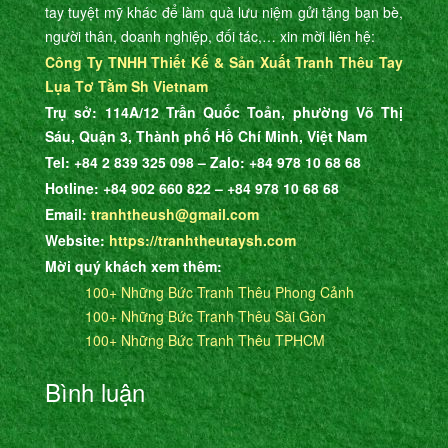
tay tuyệt mỹ khác
để làm quà lưu niệm gửi tặng bạn bè,
người thân, doanh nghiệp, đối tác,… xin mời liên hệ:
Công Ty TNHH Thiết Kế & Sản Xuất Tranh Thêu Tay
Lụa Tơ Tằm Sh Vietnam
Trụ sở: 114A/12 Trần Quốc Toản, phường Võ Thị
Sáu, Quận 3, Thành phố Hồ Chí Minh, Việt Nam
Tel: +84 2 839 325 098 – Zalo: +84 978 10 68 68
Hotline: +84 902 660 822 – +84 978 10 68 68
Email:
tranhtheush@gmail.com
Website:
https://tranhtheutaysh.com
Mời quý khách xem thêm:
100+ Những Bức Tranh Thêu Phong Cảnh
100+ Những Bức Tranh Thêu Sài Gòn
100+ Những Bức Tranh Thêu TPHCM
Bình luận