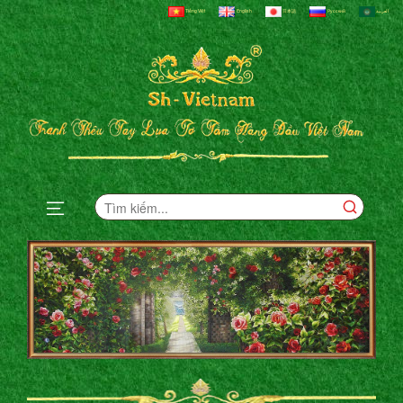
Tiếng Việt
English
日本語
Русский
العربية