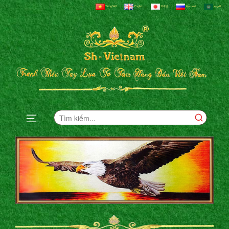
Tiếng Việt
English
日本語
Русский
العربية