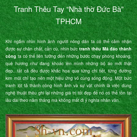
Tranh Thêu Tay “Nhà thờ Đức Bà”
TPHCM
Khi ngắm nhìn hình ảnh người nông dân ta có thể cảm nhận
được sự chân chất, cần cù, nhìn bức
tranh thêu Mã đáo thành
công
ta có thể liên tưởng đến những bước chạy phóng khoáng,
quê hương như đang khoác lên mình những bộ áo mới thật
đẹp…tất cả đều được khắc họa qua từng chi tiết, từng đường
kim mũi chỉ tạo nên một hiệu ứng vô cùng sống động. Một bức
tranh lột tả thành công hình ảnh và sự vật chính là việc dùng
nghệ thuật thêu ghi lại những giá trị tốt đẹp để nó có thể tồn tại
lâu dài theo năm tháng mà không mất đi ý nghĩa nhân văn.