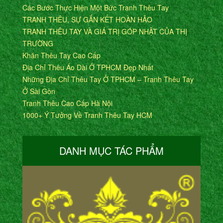
Các Bước Thực Hiện Một Bức Tranh Thêu Tay
TRANH THÊU, SỰ GẮN KẾT HOÀN HẢO
TRANH THÊU TAY VÀ GIÁ TRỊ GÓP NHẬT CỦA THỊ
TRƯỜNG
Khăn Thêu Tay Cao Cấp
Địa Chỉ Thêu Áo Dài Ở TPHCM Đẹp Nhất
Những Địa Chỉ Thêu Tay Ở TPHCM – Tranh Thêu Tay
Ở Sài Gòn
Tranh Thêu Cao Cấp Hà Nội
1000+ Ý Tưởng Về Tranh Thêu Tay HCM
DANH MỤC TÁC PHẨM