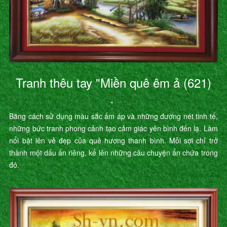
Tranh thêu tay "Miền quê êm ả (621)
"
Bằng cách sử dụng màu sắc ấm áp và những đường nét tinh tế,
những bức tranh phong cảnh tạo cảm giác yên bình đến lạ. Làm
nổi bật lên vẻ đẹp của quê hương thanh bình. Mỗi sợi chỉ trở
thành một dấu ấn riêng, kể lên những câu chuyện ẩn chứa trong
đó.