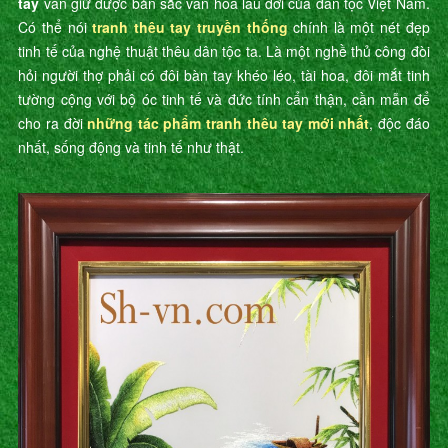
tay
vẫn giữ được bản sắc văn hóa lâu đời của dân tộc Việt Nam.
Có thể nói
tranh thêu tay truyền thống
chính là một nét đẹp
tinh tế của nghệ thuật thêu dân tộc ta. Là một nghề thủ công đòi
hỏi người thợ phải có đôi bàn tay khéo léo, tài hoa, đôi mắt tinh
tường cộng với bộ óc tinh tế và đức tính cẩn thận, cần mẫn để
cho ra đời
những tác phẩm tranh thêu tay mới nhất
, độc đáo
nhất, sống động và tinh tế như thật.