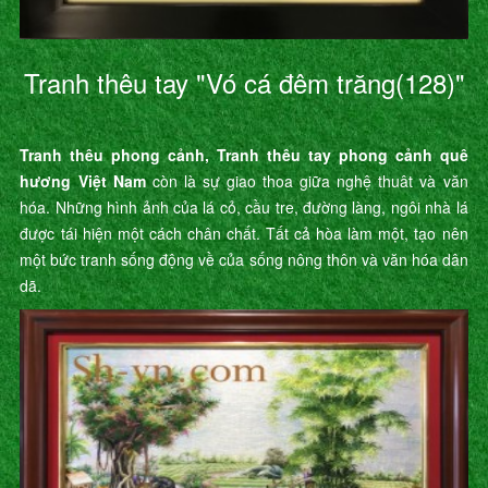
Tranh thêu tay "Vó cá đêm trăng(128)"
Tranh thêu phong cảnh, Tranh thêu tay phong cảnh quê
hương Việt Nam
còn là sự giao thoa giữa nghệ thuât và văn
hóa. Những hình ảnh của lá cỏ, cầu tre, đường làng, ngôi nhà lá
được tái hiện một cách chân chất. Tất cả hòa làm một, tạo nên
một bức tranh sống động về của sống nông thôn và văn hóa dân
dã.