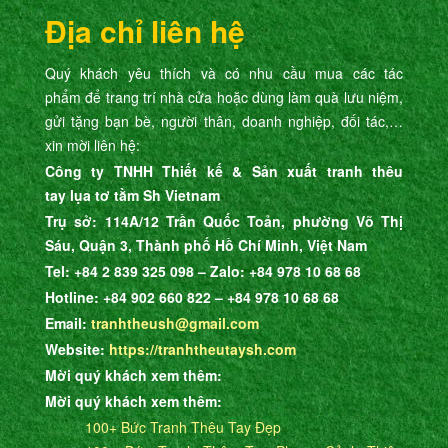
Địa chỉ liên hệ
Quý khách yêu thích và có nhu cầu mua các tác
phẩm để trang trí nhà cửa hoặc dùng làm quà lưu niệm,
gửi tặng bạn bè, người thân, doanh nghiệp, đối tác,…
xin mời liên hệ:
Công ty TNHH Thiết kế & Sản xuất tranh thêu
tay lụa tơ tằm Sh Vietnam
Trụ sở: 114A/12 Trần Quốc Toản, phường Võ Thị
Sáu, Quận 3, Thành phố Hồ Chí Minh, Việt Nam
Tel: +84 2 839 325 098 – Zalo: +84 978 10 68 68
Hotline: +84 902 660 822 – +84 978 10 68 68
Email:
tranhtheush@gmail.com
Website:
https://tranhtheutaysh.com
Mời quý khách xem thêm:
Mời quý khách xem thêm:
100+ Bức Tranh Thêu Tay Đẹp