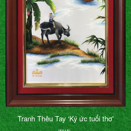
Tranh Thêu Tay ‘Ký ức tuổi thơ’
(5618)