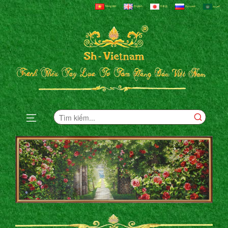
Tiếng Việt
English
日本語
Русский
العربية