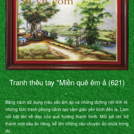
Tranh thêu tay "Miền quê êm ả (621)
"
Bằng cách sử dụng màu sắc ấm áp và những đường nét tinh tế,
những bức tranh phong cảnh tạo cảm giác yên bình đến lạ. Làm
nổi bật lên vẻ đẹp của quê hương thanh bình. Mỗi sợi chỉ trở
thành một dấu ấn riêng, kể lên những câu chuyện ẩn chứa trong
đó.