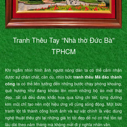
Tranh Thêu Tay “Nhà thờ Đức Bà”
TPHCM
Khi ngắm nhìn hình ảnh người nông dân ta có thể cảm nhận
được sự chân chất, cần cù, nhìn bức
tranh thêu Mã đáo thành
công
ta có thể liên tưởng đến những bước chạy phóng khoáng,
quê hương như đang khoác lên mình những bộ áo mới thật
đẹp…tất cả đều được khắc họa qua từng chi tiết, từng đường
kim mũi chỉ tạo nên một hiệu ứng vô cùng sống động. Một bức
tranh lột tả thành công hình ảnh và sự vật chính là việc dùng
nghệ thuật thêu ghi lại những giá trị tốt đẹp để nó có thể tồn tại
lâu dài theo năm tháng mà không mất đi ý nghĩa nhân văn.