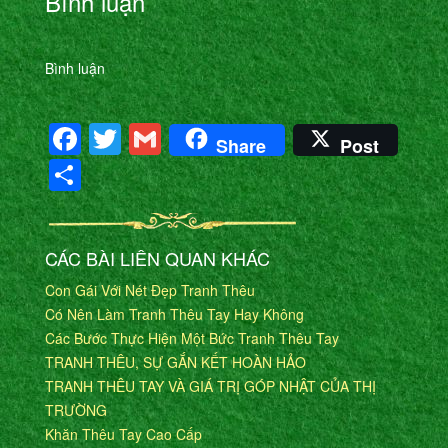
Bình luận
Bình luận
Facebook
Twitter
Gmail
Share
Post
Share
CÁC BÀI LIÊN QUAN KHÁC
Con Gái Với Nét Đẹp Tranh Thêu
Có Nên Làm Tranh Thêu Tay Hay Không
Các Bước Thực Hiện Một Bức Tranh Thêu Tay
TRANH THÊU, SỰ GẮN KẾT HOÀN HẢO
TRANH THÊU TAY VÀ GIÁ TRỊ GÓP NHẬT CỦA THỊ
TRƯỜNG
Khăn Thêu Tay Cao Cấp