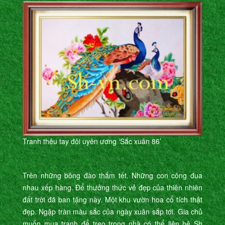
Tranh thêu tay đôi uyên ương ‘Sắc xuân 86’
Trên những bông đào thắm tết. Những con công đua
nhau xếp hàng. Để thưởng thức vẻ đẹp của thiên nhiên
đất trời đã ban tặng này. Một khu vườn hoa cổ tích thật
đẹp. Ngập tràn màu sắc của ngày xuân sắp tới. Gia chủ
muốn mua tranh để treo trong nhà có thể liên hệ Sh