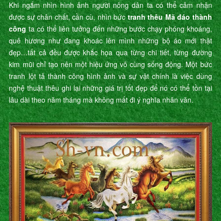
Khi ngắm nhìn hình ảnh người nông dân ta có thể cảm nhận
được sự chân chất, cần cù, nhìn bức
tranh thêu Mã đáo thành
công
ta có thể liên tưởng đến những bước chạy phóng khoáng,
quê hương như đang khoác lên mình những bộ áo mới thật
đẹp…tất cả đều được khắc họa qua từng chi tiết, từng đường
kim mũi chỉ tạo nên một hiệu ứng vô cùng sống động. Một bức
tranh lột tả thành công hình ảnh và sự vật chính là việc dùng
nghệ thuật thêu ghi lại những giá trị tốt đẹp để nó có thể tồn tại
lâu dài theo năm tháng mà không mất đi ý nghĩa nhân văn.