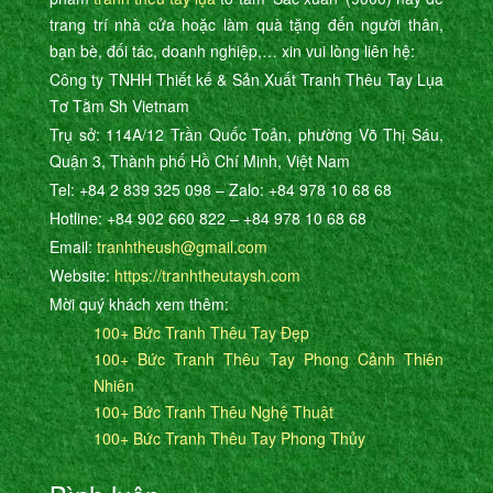
trang trí nhà cửa hoặc làm quà tặng đến người thân,
bạn bè, đối tác, doanh nghiệp,… xin vui lòng liên hệ:
Công ty TNHH Thiết kế & Sản Xuất Tranh Thêu Tay Lụa
Tơ Tằm Sh Vietnam
Trụ sở: 114A/12 Trần Quốc Toản, phường Võ Thị Sáu,
Quận 3, Thành phố Hồ Chí Minh, Việt Nam
Tel: +84 2 839 325 098 – Zalo: +84 978 10 68 68
Hotline: +84 902 660 822 – +84 978 10 68 68
Email:
tranhtheush@gmail.com
Website:
https://tranhtheutaysh.com
Mời quý khách xem thêm:
100+ Bức Tranh Thêu Tay Đẹp
100+ Bức Tranh Thêu Tay Phong Cảnh Thiên
Nhiên
100+ Bức Tranh Thêu Nghệ Thuật
100+ Bức Tranh Thêu Tay Phong Thủy