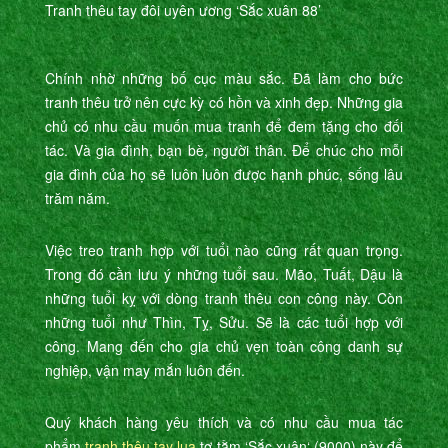
Tranh thêu tay đôi uyên ương ‘Sắc xuân 88’
Chính nhờ những bố cục màu sắc. Đã làm cho bức
tranh thêu trở nên cực kỳ có hồn và xinh đẹp. Những gia
chủ có nhu cầu muốn mua tranh để đem tặng cho đối
tác. Và gia đình, bạn bè, người thân. Để chúc cho mỗi
gia đình của họ sẽ luôn luôn được hạnh phúc, sống lâu
trăm năm.
Việc treo tranh hợp với tuổi nào cũng rất quan trọng.
Trong đó cần lưu ý những tuổi sau. Mão, Tuất, Dậu là
những tuổi kỵ với dòng tranh thêu con công này. Còn
những tuổi như Thìn, Tỵ, Sửu. Sẽ là các tuổi hợp với
công. Mang đến cho gia chủ vẹn toàn công danh sự
nghiệp, vận may mắn luôn đến.
Quý khách hàng yêu thích và có nhu cầu mua tác
phẩm
tranh thêu tay lụa
tơ tằm ‘Sắc xuân‘ (9000) này để