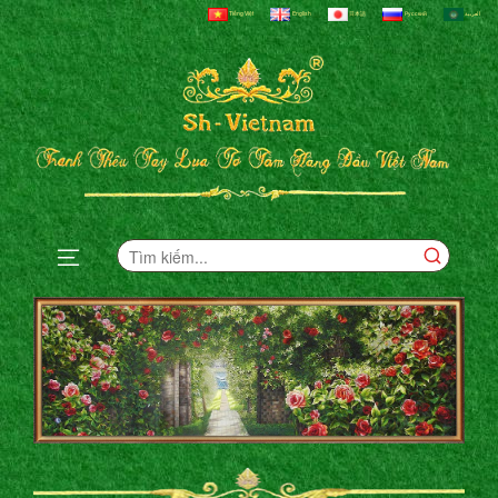
Tiếng Việt
English
日本語
Русский
العربية