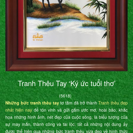
Tranh Thêu Tay ‘Ký ức tuổi thơ’
(5618)
Những bức tranh thêu tay
tơ tằm đã trở thành
Tranh thêu đẹp
nhất hiện nay
để tôn vinh và gửi gắm ước mơ, hoài bão, khắc
họa những hình ảnh, nét đẹp của cuộc sống, là biểu tượng của
sự may mắn, thành công và tài lộc, tất cả những nội dung ấy
được thể hiện qua những bức tranh thêu vừa đẹp về hình thức