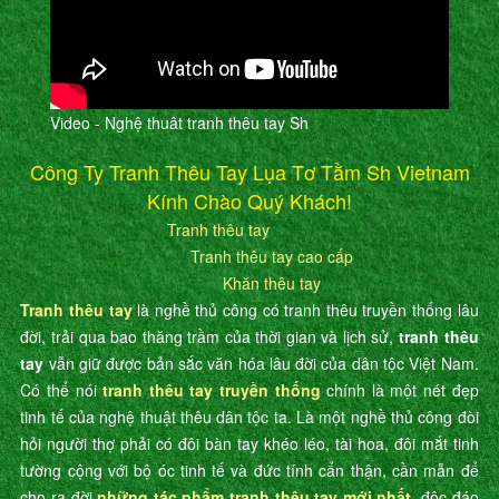
Video - Nghệ thuât tranh thêu tay Sh
Công Ty Tranh Thêu Tay Lụa Tơ Tằm Sh Vietnam
Kính Chào Quý Khách!
Tranh thêu tay
Tranh thêu tay cao cấp
Khăn thêu tay
Tranh thêu tay
là nghề thủ công có tranh thêu truyền thống lâu
đời, trải qua bao thăng trầm của thời gian và lịch sử,
tranh thêu
tay
vẫn giữ được bản sắc văn hóa lâu đời của dân tộc Việt Nam.
Có thể nói
tranh thêu tay truyền thống
chính là một nét đẹp
tinh tế của nghệ thuật thêu dân tộc ta. Là một nghề thủ công đòi
hỏi người thợ phải có đôi bàn tay khéo léo, tài hoa, đôi mắt tinh
tường cộng với bộ óc tinh tế và đức tính cẩn thận, cần mẫn để
cho ra đời
những tác phẩm tranh thêu tay mới nhất
, độc đáo