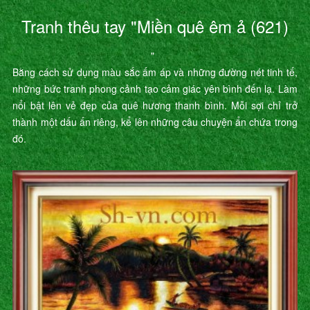
Tranh thêu tay "Miền quê êm ả (621)
"
Bằng cách sử dụng màu sắc ấm áp và những đường nét tinh tế,
những bức tranh phong cảnh tạo cảm giác yên bình đến lạ. Làm
nổi bật lên vẻ đẹp của quê hương thanh bình. Mỗi sợi chỉ trở
thành một dấu ấn riêng, kể lên những câu chuyện ẩn chứa trong
đó.