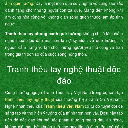
ảnh quê hương
. Đây là một món quà có ý nghĩa vô cùng sâu sắc
dành tặng cho những người con xa quê. Mang đến không khí
ấm cúng hòa cùng với không gian sống quen thuộc, ấm áp tình
người.
Tranh thêu tay phong cảnh quê hương
không chỉ là tác phẩm
nghệ thuật độc đáo mà còn là sự kỷ niệm về quê hương, là
nguồn cảm hứng vô tận cho những người yêu thủ công và trân
trọng giá trị đơn sơ của cuộc sống nông thôn.
Tranh thêu tay nghệ thuật độc
đáo
Cùng thưởng ngoạn Tranh Thêu Tay Việt Nam trong bộ sưu tập
tranh thêu tay nghệ thuật
của thương hiệu tranh Sh Vietnam.
Nghệ nhân thêu của
Tranh thêu Việt Nam
có tự do tuyệt đối để
sáng tạo và thể hiện ý tưởng của mình trên nền vải. Điều này tạo
nên độ độc đáo khi mỗi tác phẩm thường mang dấu ấn riêng,
không giới hạn bởi khuôn khổ hay quy tắc cố định. Bạn sẽ cảm