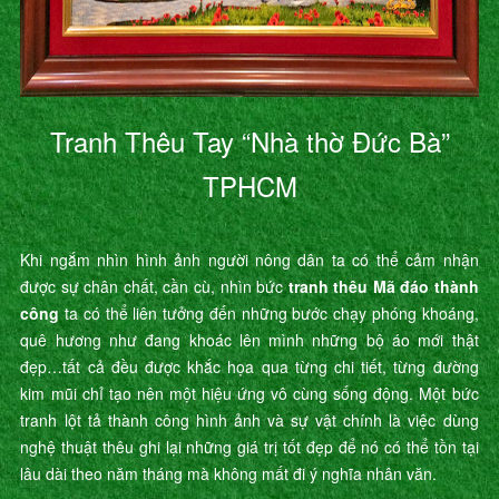
Tranh Thêu Tay “Nhà thờ Đức Bà”
TPHCM
Khi ngắm nhìn hình ảnh người nông dân ta có thể cảm nhận
được sự chân chất, cần cù, nhìn bức
tranh thêu Mã đáo thành
công
ta có thể liên tưởng đến những bước chạy phóng khoáng,
quê hương như đang khoác lên mình những bộ áo mới thật
đẹp…tất cả đều được khắc họa qua từng chi tiết, từng đường
kim mũi chỉ tạo nên một hiệu ứng vô cùng sống động. Một bức
tranh lột tả thành công hình ảnh và sự vật chính là việc dùng
nghệ thuật thêu ghi lại những giá trị tốt đẹp để nó có thể tồn tại
lâu dài theo năm tháng mà không mất đi ý nghĩa nhân văn.