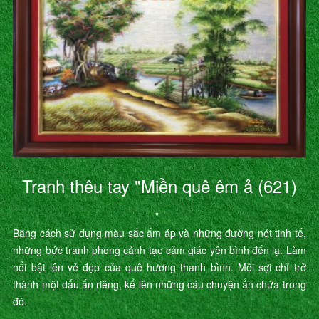
Tranh thêu tay "Miền quê êm ả (621)
"
Bằng cách sử dụng màu sắc ấm áp và những đường nét tinh tế,
những bức tranh phong cảnh tạo cảm giác yên bình đến lạ. Làm
nổi bật lên vẻ đẹp của quê hương thanh bình. Mỗi sợi chỉ trở
thành một dấu ấn riêng, kể lên những câu chuyện ẩn chứa trong
đó.