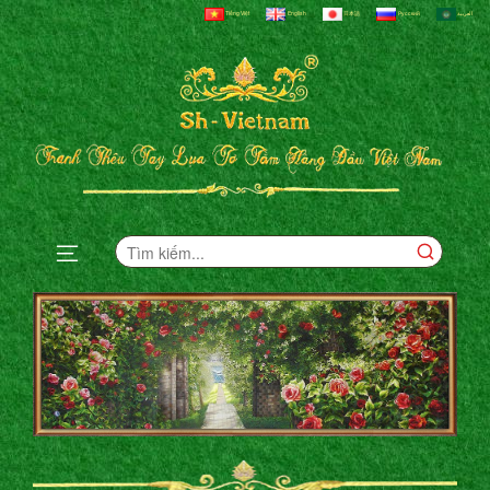
Tiếng Việt
English
日本語
Русский
العربية