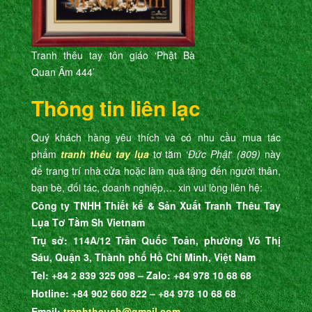
Tranh thêu tay tôn giáo ‘Phật Bà
Quan Âm 444’
Thông tin liên lạc
Quý khách hàng yêu thích và có nhu cầu mua tác
phẩm
tranh thêu tay lụa
tơ tằm ‘
Đức Phật
‘
(809)
này
để trang trí nhà cửa hoặc làm quà tặng đến người thân,
bạn bè, đối tác, doanh nghiệp,… xin vui lòng liên hệ:
Công ty TNHH Thiết kế & Sản Xuất Tranh Thêu Tay
Lụa Tơ Tằm Sh Vietnam
Trụ sở: 114A/12 Trần Quốc Toản, phường Võ Thị
Sáu, Quận 3, Thành phố Hồ Chí Minh, Việt Nam
Tel: +84 2 839 325 098 – Zalo: +84 978 10 68 68
Hotline: +84 902 660 822 – +84 978 10 68 68
Email:
tranhtheush@gmail.com