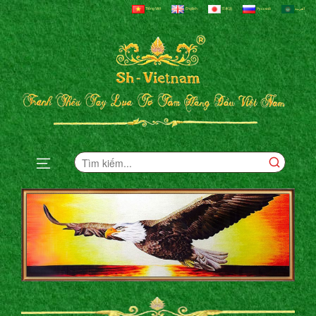
Tiếng Việt
English
日本語
Русский
العربية