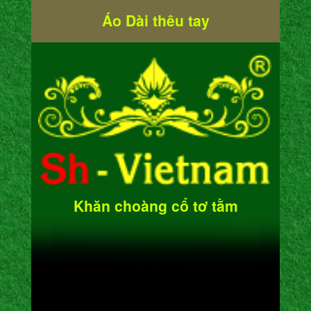
Áo Dài thêu tay
Khăn choàng cổ tơ tằm