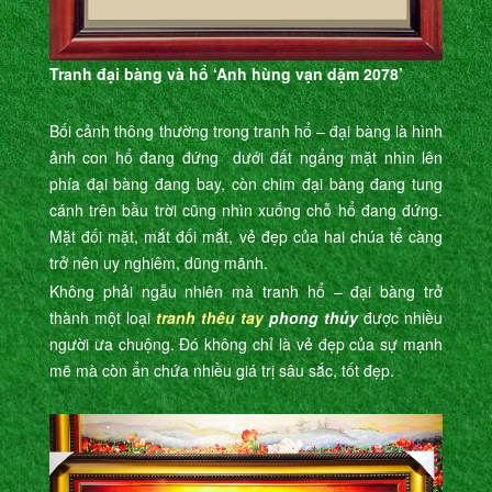
Tranh đại bàng và hổ ‘Anh hùng vạn dặm 2078’
Bối cảnh thông thường trong tranh hổ – đại bàng là hình
ảnh con hổ đang đứng dưới đất ngẩng mặt nhìn lên
phía đại bàng đang bay, còn chim đại bàng đang tung
cánh trên bầu trời cũng nhìn xuống chỗ hổ đang đứng.
Mặt đối mặt, mắt đối mắt, vẻ đẹp của hai chúa tể càng
trở nên uy nghiêm, dũng mãnh.
Không phải ngẫu nhiên mà tranh hổ – đại bàng trở
thành một loại
tranh thêu tay
phong thủy
được nhiều
người ưa chuộng. Đó không chỉ là vẻ đẹp của sự mạnh
mẽ mà còn ẩn chứa nhiều giá trị sâu sắc, tốt đẹp.