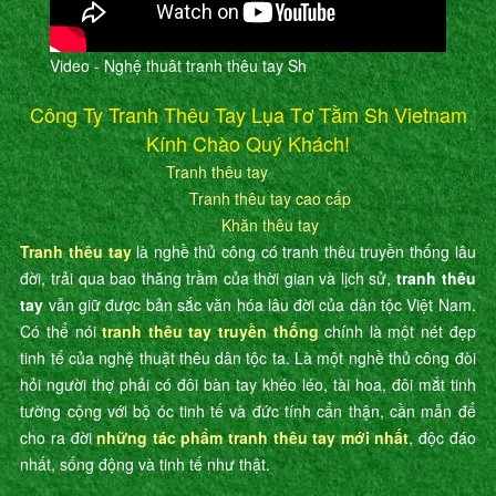
Video - Nghệ thuât tranh thêu tay Sh
Công Ty Tranh Thêu Tay Lụa Tơ Tằm Sh Vietnam
Kính Chào Quý Khách!
Tranh thêu tay
Tranh thêu tay cao cấp
Khăn thêu tay
Tranh thêu tay
là nghề thủ công có tranh thêu truyền thống lâu
đời, trải qua bao thăng trầm của thời gian và lịch sử,
tranh thêu
tay
vẫn giữ được bản sắc văn hóa lâu đời của dân tộc Việt Nam.
Có thể nói
tranh thêu tay truyền thống
chính là một nét đẹp
tinh tế của nghệ thuật thêu dân tộc ta. Là một nghề thủ công đòi
hỏi người thợ phải có đôi bàn tay khéo léo, tài hoa, đôi mắt tinh
tường cộng với bộ óc tinh tế và đức tính cẩn thận, cần mẫn để
cho ra đời
những tác phẩm tranh thêu tay mới nhất
, độc đáo
nhất, sống động và tinh tế như thật.