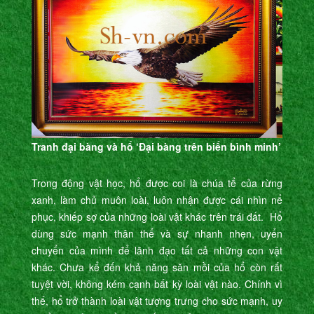
Tranh đại bàng và hổ ‘Đại bàng trên biển bình minh’
Trong động vật học, hổ được coi là chúa tể của rừng
xanh, làm chủ muôn loài, luôn nhận được cái nhìn nể
phục, khiếp sợ của những loài vật khác trên trái đất. Hổ
dùng sức mạnh thân thể và sự nhanh nhẹn, uyển
chuyển của mình để lãnh đạo tất cả những con vật
khác. Chưa kể đến khả năng săn mồi của hổ còn rất
tuyệt vời, không kém cạnh bất kỳ loài vật nào. Chính vì
thế, hổ trở thành loài vật tượng trưng cho sức mạnh, uy