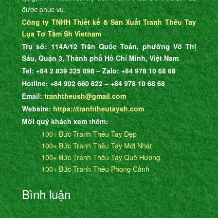
được phục vụ.
Công ty TNHH Thiết kế & Sản Xuất Tranh Thêu Tay
Lụa Tơ Tằm Sh Vietnam
Trụ sở: 114A/12 Trần Quốc Toản, phường Võ Thị
Sáu, Quận 3, Thành phố Hồ Chí Minh, Việt Nam
Tel: +84 2 839 325 098 – Zalo: +84 978 10 68 68
Hotline: +84 902 660 822 – +84 978 10 68 68
Email:
tranhtheush@gmail.com
Website:
https://tranhtheutaysh.com
Mời quý khách xem thêm:
100+ Bức Tranh Thêu Tay Đẹp
100+ Bức Tranh Thêu Tay Mới Nhất
100+ Bức Tranh Thêu Tay Quê Hương
100+ Bức Tranh Thêu Phong Cảnh
Bình luận