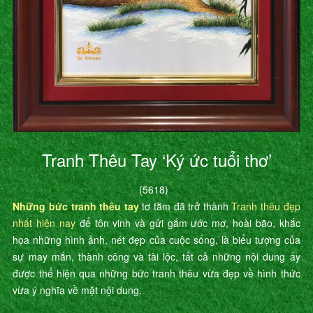
Tranh Thêu Tay ‘Ký ức tuổi thơ’
(5618)
Những bức tranh thêu tay
tơ tằm đã trở thành
Tranh thêu đẹp
nhất hiện nay
để tôn vinh và gửi gắm ước mơ, hoài bão, khắc
họa những hình ảnh, nét đẹp của cuộc sống, là biểu tượng của
sự may mắn, thành công và tài lộc, tất cả những nội dung ấy
được thể hiện qua những bức tranh thêu vừa đẹp về hình thức
vừa ý nghĩa về mặt nội dung.