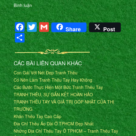
Bình luận
Facebook
Twitter
Gmail
Share
Post
Share
CÁC BÀI LIÊN QUAN KHÁC
Con Gái Với Nét Đẹp Tranh Thêu
Có Nên Làm Tranh Thêu Tay Hay Không
Các Bước Thực Hiện Một Bức Tranh Thêu Tay
TRANH THÊU, SỰ GẮN KẾT HOÀN HẢO
TRANH THÊU TAY VÀ GIÁ TRỊ GÓP NHẬT CỦA THỊ
TRƯỜNG
Khăn Thêu Tay Cao Cấp
Địa Chỉ Thêu Áo Dài Ở TPHCM Đẹp Nhất
Những Địa Chỉ Thêu Tay Ở TPHCM – Tranh Thêu Tay