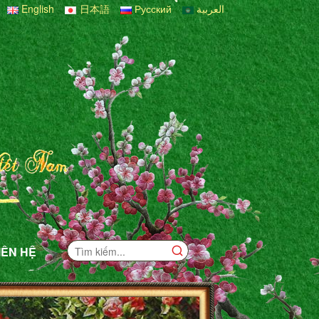
English
日本語
Русский
العربية
IÊN HỆ