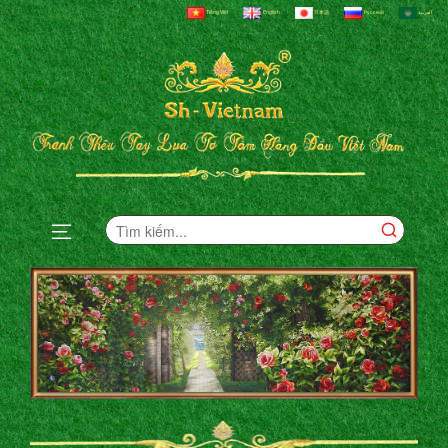
Tiếng Việt
English
日本語
Русский
العربية