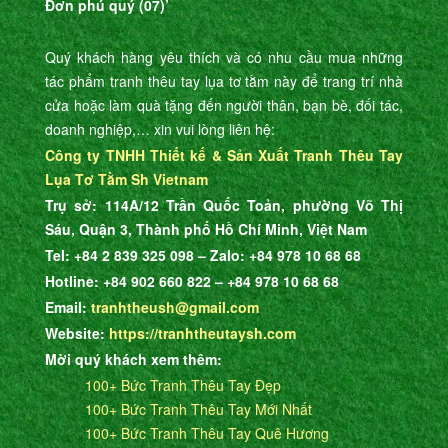
Đơn phú quý (07)’
Quý khách hàng yêu thích và có nhu cầu mua những
tác phẩm tranh thêu tay lụa tơ tằm này để trang trí nhà
cửa hoặc làm quà tặng đến người thân, bạn bè, đối tác,
doanh nghiệp,… xin vui lòng liên hệ:
Công ty TNHH Thiết kế & Sản Xuất Tranh Thêu Tay
Lụa Tơ Tằm Sh Vietnam
Trụ sở: 114A/12 Trần Quốc Toản, phường Võ Thị
Sáu, Quận 3, Thành phố Hồ Chí Minh, Việt Nam
Tel: +84 2 839 325 098 – Zalo: +84 978 10 68 68
Hotline: +84 902 660 822 – +84 978 10 68 68
Email:
tranhtheush@gmail.com
Website:
https://tranhtheutaysh.com
Mời quý khách xem thêm:
100+ Bức Tranh Thêu Tay Đẹp
100+ Bức Tranh Thêu Tay Mới Nhất
100+ Bức Tranh Thêu Tay Quê Hương