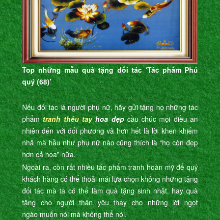
Top những mẫu quà tặng đối tác ‘Tác phẩm Phú
quý (68)’
Nếu đối tác là người phụ nữ, hãy gửi tặng họ những tác
phẩm
tranh thêu tay
hoa đẹp
cầu chúc mọi điều an
nhiên đến với đối phương và hơn hết là lời khen khiếm
nhã mà hầu như phụ nữ nào cũng thích là “họ còn đẹp
hơn cả hoa” nữa.
Ngoài ra, còn rất nhiều tác phẩm tranh hoàn mỹ để quý
khách hàng có thể thoải mái lựa chọn không những tặng
đối tác mà ta có thể làm quà tặng sinh nhật, hay quà
tặng cho người thân yêu thay cho những lời ngọt
ngào muốn nói mà không thể nói.