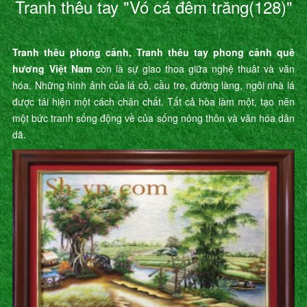
Tranh thêu tay "Vó cá đêm trăng(128)"
Tranh thêu phong cảnh, Tranh thêu tay phong cảnh quê
hương Việt Nam
còn là sự giao thoa giữa nghệ thuât và văn
hóa. Những hình ảnh của lá cỏ, cầu tre, đường làng, ngôi nhà lá
được tái hiện một cách chân chất. Tất cả hòa làm một, tạo nên
một bức tranh sống động về của sống nông thôn và văn hóa dân
dã.