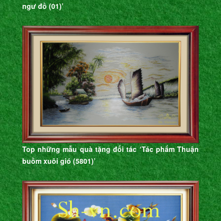
ngư đồ (01)’
Top những mẫu quà tặng đối tác ‘Tác phẩm Thuận
buồm xuôi gió (5801)’