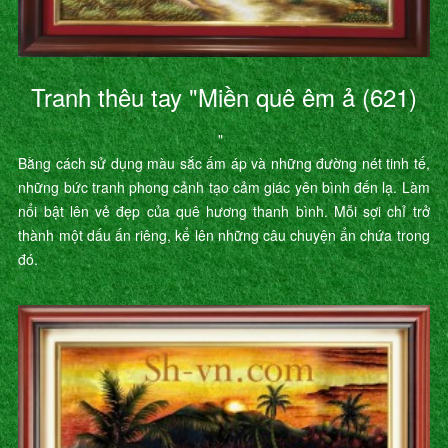
Tranh thêu tay "Miền quê êm ả (621)
"
Bằng cách sử dụng màu sắc ấm áp và những đường nét tinh tế,
những bức tranh phong cảnh tạo cảm giác yên bình đến lạ. Làm
nổi bật lên vẻ đẹp của quê hương thanh bình. Mỗi sợi chỉ trở
thành một dấu ấn riêng, kể lên những câu chuyện ẩn chứa trong
đó.