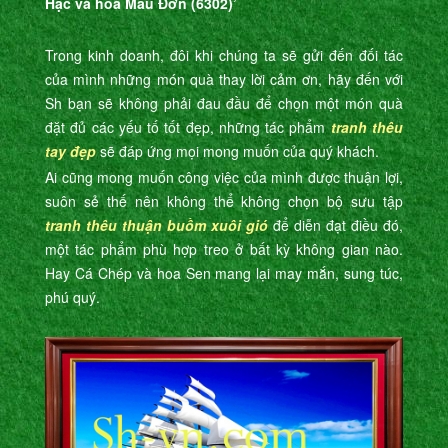
Hạc và hoa Mẫu Đơn (6302)’
Trong kinh doanh, đôi khi chúng ta sẽ gửi đến đối tác
của mình những món quà thay lời cảm ơn, hãy đến với
Sh bạn sẽ không phải đau đầu để chọn một món quà
đặt đủ các yếu tố tốt đẹp, những tác phẩm
tranh thêu
tay đẹp
sẽ đáp ứng mọi mong muốn của quý khách.
Ai cũng mong muốn công việc của mình được thuận lợi,
suôn sẻ thế nên không thể không chọn bộ sưu tập
tranh thêu thuận buồm xuôi gió
để diễn đạt điều đó,
một tác phẩm phù hợp treo ở bất kỳ không gian nào.
Hay Cá Chép và hoa Sen mang lại may mắn, sung túc,
phú quý.