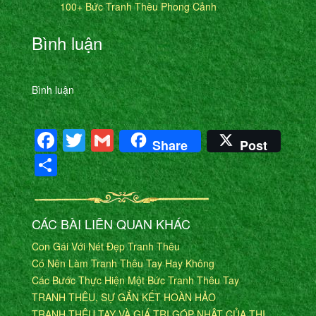
100+ Bức Tranh Thêu Phong Cảnh
Bình luận
Bình luận
Facebook
Twitter
Gmail
Share
Post
Share
CÁC BÀI LIÊN QUAN KHÁC
Con Gái Với Nét Đẹp Tranh Thêu
Có Nên Làm Tranh Thêu Tay Hay Không
Các Bước Thực Hiện Một Bức Tranh Thêu Tay
TRANH THÊU, SỰ GẮN KẾT HOÀN HẢO
TRANH THÊU TAY VÀ GIÁ TRỊ GÓP NHẬT CỦA THỊ