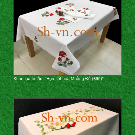
Khăn lụa tơ tằm “Họa tiết hoa Muồng Đỏ (695)”