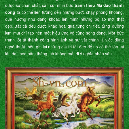
được sự chân chất, cần cù, nhìn bức
tranh thêu Mã đáo thành
công
ta có thể liên tưởng đến những bước chạy phóng khoáng,
quê hương như đang khoác lên mình những bộ áo mới thật
đẹp…tất cả đều được khắc họa qua từng chi tiết, từng đường
kim mũi chỉ tạo nên một hiệu ứng vô cùng sống động. Một bức
tranh lột tả thành công hình ảnh và sự vật chính là việc dùng
nghệ thuật thêu ghi lại những giá trị tốt đẹp để nó có thể tồn tại
lâu dài theo năm tháng mà không mất đi ý nghĩa nhân văn.