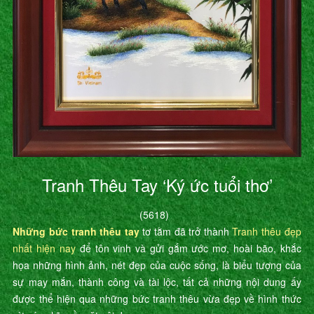
Tranh Thêu Tay ‘Ký ức tuổi thơ’
(5618)
Những bức tranh thêu tay
tơ tằm đã trở thành
Tranh thêu đẹp
nhất hiện nay
để tôn vinh và gửi gắm ước mơ, hoài bão, khắc
họa những hình ảnh, nét đẹp của cuộc sống, là biểu tượng của
sự may mắn, thành công và tài lộc, tất cả những nội dung ấy
được thể hiện qua những bức tranh thêu vừa đẹp về hình thức