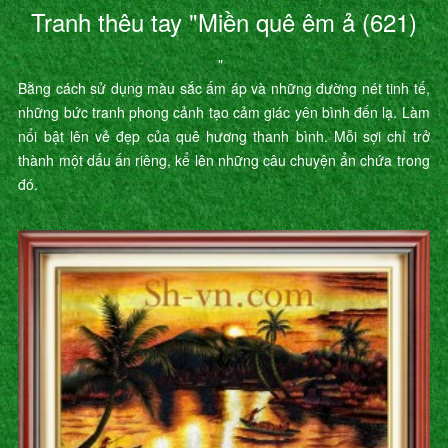
Tranh thêu tay "Miền quê êm ả (621)
"
Bằng cách sử dụng màu sắc ấm áp và những đường nét tinh tế,
những bức tranh phong cảnh tạo cảm giác yên bình đến lạ. Làm
nổi bật lên vẻ đẹp của quê hương thanh bình. Mỗi sợi chỉ trở
thành một dấu ấn riêng, kể lên những câu chuyện ẩn chứa trong
đó.