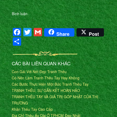
Bình luận
Facebook
Twitter
Gmail
Share
Post
Share
CÁC BÀI LIÊN QUAN KHÁC
Con Gái Với Nét Đẹp Tranh Thêu
Có Nên Làm Tranh Thêu Tay Hay Không
Các Bước Thực Hiện Một Bức Tranh Thêu Tay
TRANH THÊU, SỰ GẮN KẾT HOÀN HẢO
TRANH THÊU TAY VÀ GIÁ TRỊ GÓP NHẬT CỦA THỊ
TRƯỜNG
Khăn Thêu Tay Cao Cấp
Địa Chỉ Thêu Áo Dài Ở TPHCM Đẹp Nhất