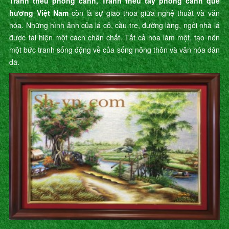
Tranh thêu phong cảnh, Tranh thêu tay phong cảnh quê
hương Việt Nam
còn là sự giao thoa giữa nghệ thuât và văn
hóa. Những hình ảnh của lá cỏ, cầu tre, đường làng, ngôi nhà lá
được tái hiện một cách chân chất. Tất cả hòa làm một, tạo nên
một bức tranh sống động về của sống nông thôn và văn hóa dân
dã.