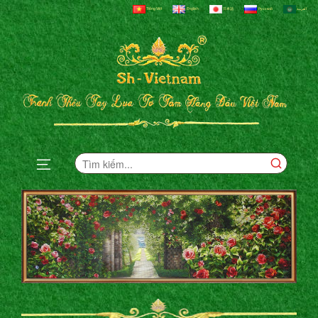
Tiếng Việt
English
日本語
Русский
العربية