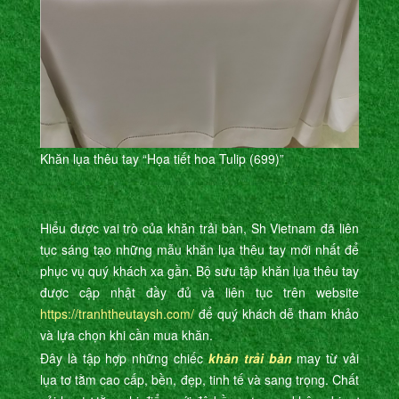
Khăn lụa thêu tay “Họa tiết hoa Tulip (699)”
Hiểu được vai trò của khăn trải bàn, Sh Vietnam đã liên
tục sáng tạo những mẫu khăn lụa thêu tay mới nhất để
phục vụ quý khách xa gần. Bộ sưu tập khăn lụa thêu tay
được cập nhật đầy đủ và liên tục trên website
https://tranhtheutaysh.com/
để quý khách dễ tham khảo
và lựa chọn khi cần mua khăn.
Đây là tập hợp những chiếc
khăn trải bàn
may từ vải
lụa tơ tằm cao cấp, bền, đẹp, tinh tế và sang trọng. Chất