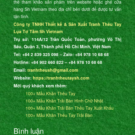
thể tham khảo sản phẩm trên website hoặc ghé cửa
hàng Sh Vietnam theo địa chỉ bên dưới để được tư vấn
tận tình.
Công ty TNHH Thiết kế & Sản Xuất Tranh Thêu Tay
Lụa Tơ Tằm Sh Vietnam
Trụ sở: 114A/12 Trần Quốc Toản, phường Võ Thị
Sáu, Quận 3, Thành phố Hồ Chí Minh, Việt Nam
Tel: +84 2 839 325 098 – Zalo: +84 978 10 68 68
Hotline: +84 902 660 822 – +84 978 10 68 68
Email:
tranhtheush@gmail.com
Website:
https://tranhtheutaysh.com
Mời quý khách xem thêm:
100+ Mẫu Khăn Thêu Tay
100+ Mẫu Khăn Trải Bàn Hình Chữ Nhật
100+ Mẫu Khăn Trải Bàn Thêu Tay Xuất Khẩu
100+ Mẫu Khăn Thêu Tay Trải Bàn
Bình luận