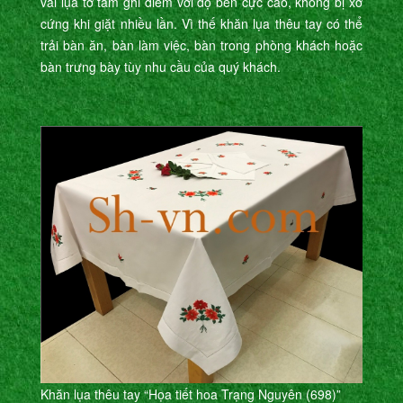
vải lụa tơ tằm ghi điểm với độ bền cực cao, không bị xơ
cứng khi giặt nhiều lần. Vì thế khăn lụa thêu tay có thể
trải bàn ăn, bàn làm việc, bàn trong phòng khách hoặc
bàn trưng bày tùy nhu cầu của quý khách.
Khăn lụa thêu tay “Họa tiết hoa Trạng Nguyên (698)”