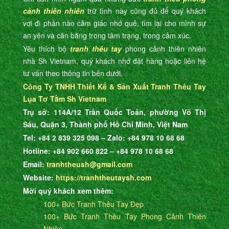
cảnh thiên nhiên
trữ tình này cũng đủ để quý khách
vơi đi phần nào cảm giác nhớ quê, tìm lại cho mình sự
an yên và cân bằng trong tâm trạng, trong cảm xúc.
Yêu thích bộ
tranh thêu tay
phong cảnh thiên nhiên
nhà Sh Vietnam, quý khách nhớ đặt hàng hoặc liên hệ
tư vấn theo thông tin bên dưới.
Công Ty TNHH Thiết Kế & Sản Xuất Tranh Thêu Tay
Lụa Tơ Tằm Sh Vietnam
Trụ sở: 114A/12 Trần Quốc Toản, phường Võ Thị
Sáu, Quận 3, Thành phố Hồ Chí Minh, Việt Nam
Tel: +84 2 839 325 098 – Zalo: +84 978 10 68 68
Hotline: +84 902 660 822 – +84 978 10 68 68
Email:
tranhtheush@gmail.com
Website:
https://tranhtheutaysh.com
Mời quý khách xem thêm:
100+ Bức Tranh Thêu Tay Đẹp
100+ Bức Tranh Thêu Tay Phong Cảnh Thiên
Nhiên