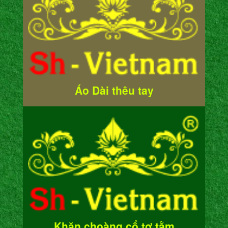
Áo Dài thêu tay
Khăn choàng cổ tơ tằm