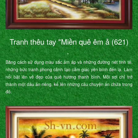
Tranh thêu tay "Miền quê êm ả (621)
"
Bằng cách sử dụng màu sắc ấm áp và những đường nét tinh tế,
những bức tranh phong cảnh tạo cảm giác yên bình đến lạ. Làm
nổi bật lên vẻ đẹp của quê hương thanh bình. Mỗi sợi chỉ trở
thành một dấu ấn riêng, kể lên những câu chuyện ẩn chứa trong
đó.