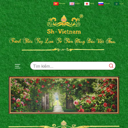
Tiếng Việt
English
日本語
Русский
العربية