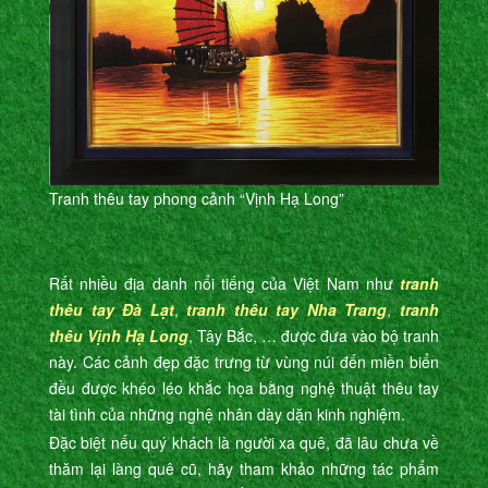
Tranh thêu tay phong cảnh “Vịnh Hạ Long”
Rất nhiều địa danh nổi tiếng của Việt Nam như
tranh
thêu tay Đà Lạt
,
tranh thêu tay Nha Trang
,
tranh
thêu Vịnh Hạ Long
, Tây Bắc, … được đưa vào bộ tranh
này. Các cảnh đẹp đặc trưng từ vùng núi đến miền biển
đều được khéo léo khắc họa bằng nghệ thuật thêu tay
tài tình của những nghệ nhân dày dặn kinh nghiệm.
Đặc biệt nếu quý khách là người xa quê, đã lâu chưa về
thăm lại làng quê cũ, hãy tham khảo những tác phẩm