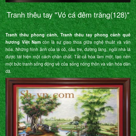
Tranh thêu tay "Vó cá đêm trăng(128)"
Tranh thêu phong cảnh, Tranh thêu tay phong cảnh quê
hương Việt Nam
còn là sự giao thoa giữa nghệ thuât và văn
hóa. Những hình ảnh của lá cỏ, cầu tre, đường làng, ngôi nhà lá
được tái hiện một cách chân chất. Tất cả hòa làm một, tạo nên
một bức tranh sống động về của sống nông thôn và văn hóa dân
dã.