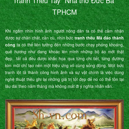
Tranh Thêu Tay “Nhà thờ Đức Bà”
TPHCM
Khi ngắm nhìn hình ảnh người nông dân ta có thể cảm nhận
được sự chân chất, cần cù, nhìn bức
tranh thêu Mã đáo thành
công
ta có thể liên tưởng đến những bước chạy phóng khoáng,
quê hương như đang khoác lên mình những bộ áo mới thật
đẹp…tất cả đều được khắc họa qua từng chi tiết, từng đường
kim mũi chỉ tạo nên một hiệu ứng vô cùng sống động. Một bức
tranh lột tả thành công hình ảnh và sự vật chính là việc dùng
nghệ thuật thêu ghi lại những giá trị tốt đẹp để nó có thể tồn tại
lâu dài theo năm tháng mà không mất đi ý nghĩa nhân văn.