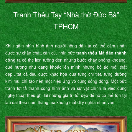
Tranh Thêu Tay “Nhà thờ Đức Bà”
TPHCM
Khi ngắm nhìn hình ảnh người nông dân ta có thể cảm nhận
được sự chân chất, cần cù, nhìn bức
tranh thêu Mã đáo thành
công
ta có thể liên tưởng đến những bước chạy phóng khoáng,
quê hương như đang khoác lên mình những bộ áo mới thật
đẹp…tất cả đều được khắc họa qua từng chi tiết, từng đường
kim mũi chỉ tạo nên một hiệu ứng vô cùng sống động. Một bức
tranh lột tả thành công hình ảnh và sự vật chính là việc dùng
nghệ thuật thêu ghi lại những giá trị tốt đẹp để nó có thể tồn tại
lâu dài theo năm tháng mà không mất đi ý nghĩa nhân văn.