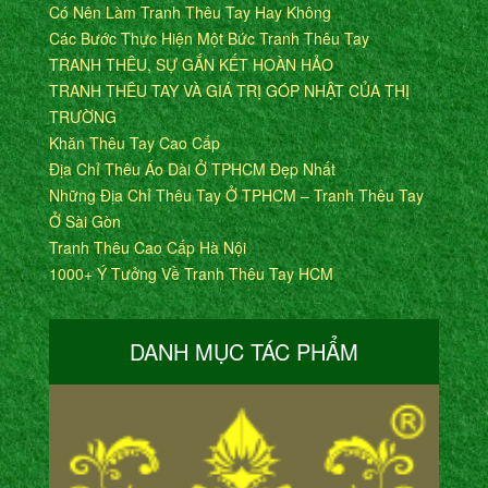
Có Nên Làm Tranh Thêu Tay Hay Không
Các Bước Thực Hiện Một Bức Tranh Thêu Tay
TRANH THÊU, SỰ GẮN KẾT HOÀN HẢO
TRANH THÊU TAY VÀ GIÁ TRỊ GÓP NHẬT CỦA THỊ
TRƯỜNG
Khăn Thêu Tay Cao Cấp
Địa Chỉ Thêu Áo Dài Ở TPHCM Đẹp Nhất
Những Địa Chỉ Thêu Tay Ở TPHCM – Tranh Thêu Tay
Ở Sài Gòn
Tranh Thêu Cao Cấp Hà Nội
1000+ Ý Tưởng Về Tranh Thêu Tay HCM
DANH MỤC TÁC PHẨM