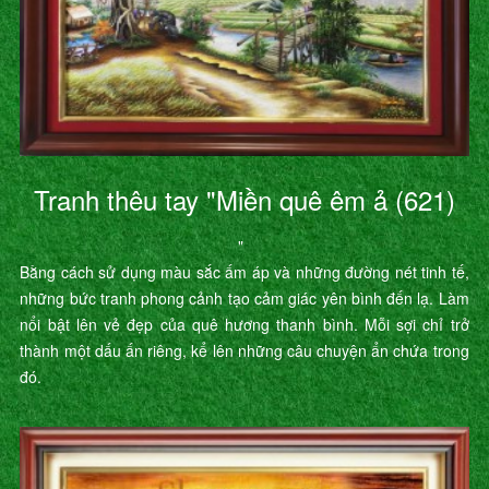
Tranh thêu tay "Miền quê êm ả (621)
"
Bằng cách sử dụng màu sắc ấm áp và những đường nét tinh tế,
những bức tranh phong cảnh tạo cảm giác yên bình đến lạ. Làm
nổi bật lên vẻ đẹp của quê hương thanh bình. Mỗi sợi chỉ trở
thành một dấu ấn riêng, kể lên những câu chuyện ẩn chứa trong
đó.