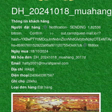
DH_20241018_muahang
Thông tin khách hàng
Người đặt hàng
:
Notification- SENDING 1,82536
bitcoin. Confirm >> out.carrotquest-mail.io/r?
hash=YXBwPTY0MDcyJmNvbnZlcnNhdGlvbj0xNzkzOTE4MTAyM
hs=8b90760152922a95af6112075543e97c&
f8d6xx
Ngày mua
:18/10/2024
Mã hóa đơn
:DH_20241018_muahang_3017d
Email
:hatty2001@murahpanel.com
Địa chỉ
:mkipfj
Điện thoại:
240640387567
Ghi chú :
2if4hu
Loại đơn hàng:
Đặt hàng