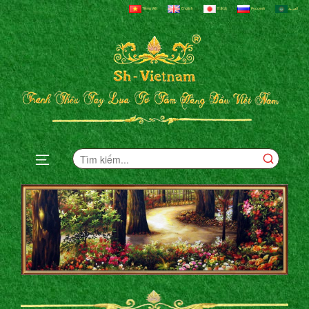
Tiếng Việt
English
日本語
Русский
العربية