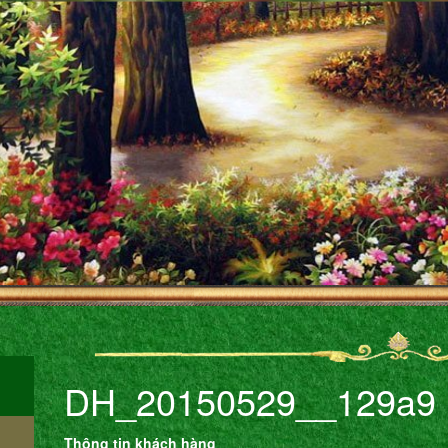
DH_20150529__129a9
Thông tin khách hàng