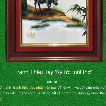
Tranh Thêu Tay ‘Ký ức tuổi thơ’
(5618)
rở thành
Tranh thêu đẹp nhất hiện nay
để tôn vinh và gửi gắm ước mơ,
ự may mắn, thành công và tài lộc, tất cả những nội dung ấy được th
g.