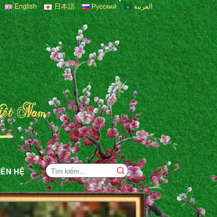
English
日本語
Русский
العربية
IÊN HỆ