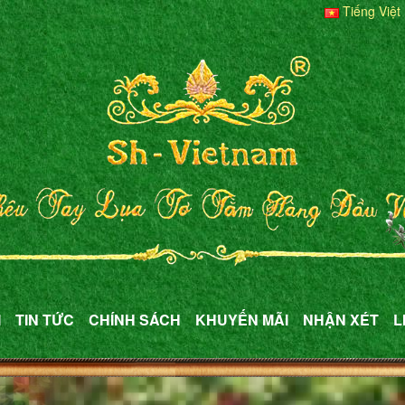
Tiếng Việt
M
TIN TỨC
CHÍNH SÁCH
KHUYẾN MÃI
NHẬN XÉT
L