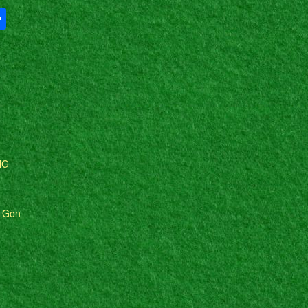
Share
NG
i Gòn