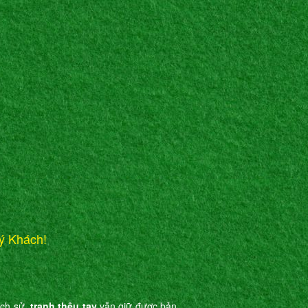
ý Khách!
ịch sử,
tranh thêu tay
vẫn giữ được bản