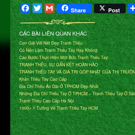
Facebook
Twitter
Gmail
Share
Post
CÁC BÀI LIÊN QUAN KHÁC
Con Gái Với Nét Đẹp Tranh Thêu
Có Nên Làm Tranh Thêu Tay Hay Không
Các Bước Thực Hiện Một Bức Tranh Thêu Tay
TRANH THÊU, SỰ GẮN KẾT HOÀN HẢO
TRANH THÊU TAY VÀ GIÁ TRỊ GÓP NHẬT CỦA THỊ TRƯỜ
Khăn Thêu Tay Cao Cấp
Địa Chỉ Thêu Áo Dài Ở TPHCM Đẹp Nhất
Những Địa Chỉ Thêu Tay Ở TPHCM – Tranh Thêu Tay Ở Sà
Tranh Thêu Cao Cấp Hà Nội
1000+ Ý Tưởng Về Tranh Thêu Tay HCM