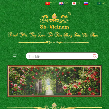
Tiếng Việt
English
日本語
Русский
العربية