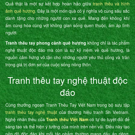
Quả thật là một sự kết hợp hoàn hảo giữa
tranh thêu và hình
ảnh quê hương
. Đây là một món quà có ý nghĩa vô cùng sâu sắc
dành tặng cho những người con xa quê. Mang đến không khí
ấm cúng hòa cùng với không gian sống quen thuộc, ấm áp tình
người.
Tranh thêu tay phong cảnh quê hương
không chỉ là tác phẩm
nghệ thuật độc đáo mà còn là sự kỷ niệm về quê hương, là
nguồn cảm hứng vô tận cho những người yêu thủ công và trân
trọng giá trị đơn sơ của cuộc sống nông thôn.
Tranh thêu tay nghệ thuật độc
đáo
Cùng thưởng ngoạn Tranh Thêu Tay Việt Nam trong bộ sưu tập
tranh thêu tay nghệ thuật
của thương hiệu tranh Sh Vietnam.
Nghệ nhân thêu của
Tranh thêu Việt Nam
có tự do tuyệt đối để
sáng tạo và thể hiện ý tưởng của mình trên nền vải. Điều này tạo
nên độ độc đáo khi mỗi tác phẩm thường mang dấu ấn riêng,