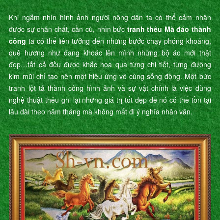
Khi ngắm nhìn hình ảnh người nông dân ta có thể cảm nhận
được sự chân chất, cần cù, nhìn bức
tranh thêu Mã đáo thành
công
ta có thể liên tưởng đến những bước chạy phóng khoáng,
quê hương như đang khoác lên mình những bộ áo mới thật
đẹp…tất cả đều được khắc họa qua từng chi tiết, từng đường
kim mũi chỉ tạo nên một hiệu ứng vô cùng sống động. Một bức
tranh lột tả thành công hình ảnh và sự vật chính là việc dùng
nghệ thuật thêu ghi lại những giá trị tốt đẹp để nó có thể tồn tại
lâu dài theo năm tháng mà không mất đi ý nghĩa nhân văn.