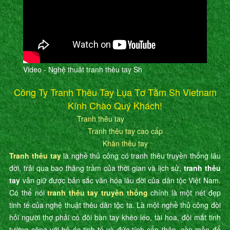
Video - Nghệ thuât tranh thêu tay Sh
Công Ty Tranh Thêu Tay Lụa Tơ Tằm Sh Vietnam
Kính Chào Quý Khách!
Tranh thêu tay
Tranh thêu tay cao cấp
Khăn thêu tay
Tranh thêu tay
là nghề thủ công có tranh thêu truyền thống lâu
đời, trải qua bao thăng trầm của thời gian và lịch sử,
tranh thêu
tay
vẫn giữ được bản sắc văn hóa lâu đời của dân tộc Việt Nam.
Có thể nói
tranh thêu tay truyền thống
chính là một nét đẹp
tinh tế của nghệ thuật thêu dân tộc ta. Là một nghề thủ công đòi
hỏi người thợ phải có đôi bàn tay khéo léo, tài hoa, đôi mắt tinh
tường cộng với bộ óc tinh tế và đức tính cẩn thận, cần mẫn để