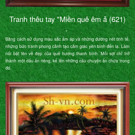
Tranh thêu tay "Miền quê êm ả (621)
"
Bằng cách sử dụng màu sắc ấm áp và những đường nét tinh tế,
những bức tranh phong cảnh tạo cảm giác yên bình đến lạ. Làm
nổi bật lên vẻ đẹp của quê hương thanh bình. Mỗi sợi chỉ trở
thành một dấu ấn riêng, kể lên những câu chuyện ẩn chứa trong
đó.