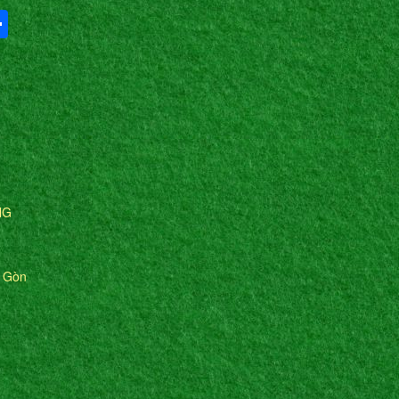
Share
NG
i Gòn