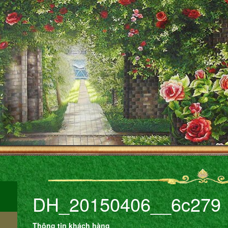
DH_20150406__6c279
Thông tin khách hàng