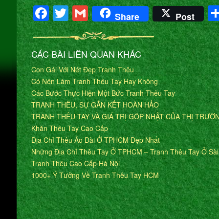
Facebook
Twitter
Gmail
Share
Post
CÁC BÀI LIÊN QUAN KHÁC
Con Gái Với Nét Đẹp Tranh Thêu
Có Nên Làm Tranh Thêu Tay Hay Không
Các Bước Thực Hiện Một Bức Tranh Thêu Tay
TRANH THÊU, SỰ GẮN KẾT HOÀN HẢO
TRANH THÊU TAY VÀ GIÁ TRỊ GÓP NHẬT CỦA THỊ TRƯỜ
Khăn Thêu Tay Cao Cấp
Địa Chỉ Thêu Áo Dài Ở TPHCM Đẹp Nhất
Những Địa Chỉ Thêu Tay Ở TPHCM – Tranh Thêu Tay Ở Sà
Tranh Thêu Cao Cấp Hà Nội
1000+ Ý Tưởng Về Tranh Thêu Tay HCM