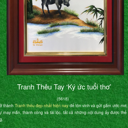
Tranh Thêu Tay ‘Ký ức tuổi thơ’
(5618)
rở thành
Tranh thêu đẹp nhất hiện nay
để tôn vinh và gửi gắm ước mơ,
ự may mắn, thành công và tài lộc, tất cả những nội dung ấy được th
g.