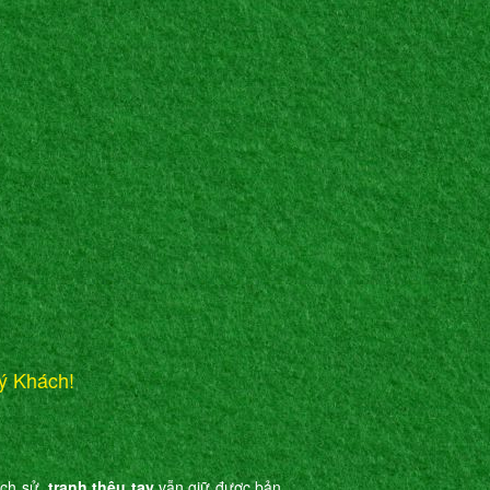
ý Khách!
ịch sử,
tranh thêu tay
vẫn giữ được bản