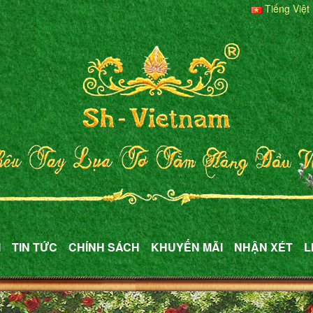
Tiếng Việt
M
TIN TỨC
CHÍNH SÁCH
KHUYẾN MÃI
NHẬN XÉT
L