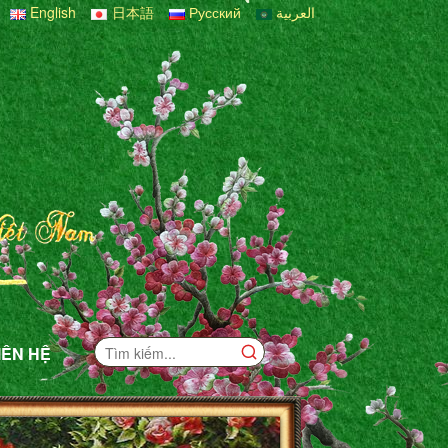
English
日本語
Русский
العربية
IÊN HỆ