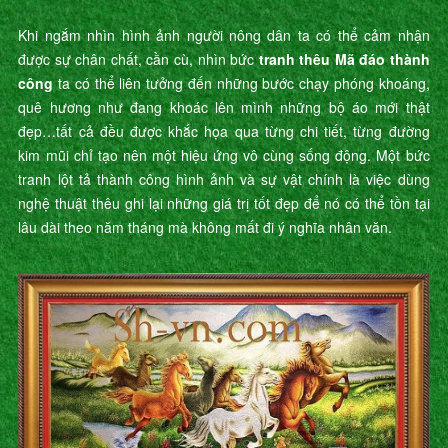
Khi ngắm nhìn hình ảnh người nông dân ta có thể cảm nhận
được sự chân chất, cần cù, nhìn bức
tranh thêu Mã đáo thành
công
ta có thể liên tưởng đến những bước chạy phóng khoáng,
quê hương như đang khoác lên mình những bộ áo mới thật
đẹp…tất cả đều được khắc họa qua từng chi tiết, từng đường
kim mũi chỉ tạo nên một hiệu ứng vô cùng sống động. Một bức
tranh lột tả thành công hình ảnh và sự vật chính là việc dùng
nghệ thuật thêu ghi lại những giá trị tốt đẹp để nó có thể tồn tại
lâu dài theo năm tháng mà không mất đi ý nghĩa nhân văn.