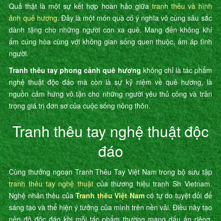
Quả thật là một sự kết hợp hoàn hảo giữa
tranh thêu và hình
ảnh quê hương
. Đây là một món quà có ý nghĩa vô cùng sâu sắc
dành tặng cho những người con xa quê. Mang đến không khí
ấm cúng hòa cùng với không gian sống quen thuộc, ấm áp tình
người.
Tranh thêu tay phong cảnh quê hương
không chỉ là tác phẩm
nghệ thuật độc đáo mà còn là sự kỷ niệm về quê hương, là
nguồn cảm hứng vô tận cho những người yêu thủ công và trân
trọng giá trị đơn sơ của cuộc sống nông thôn.
Tranh thêu tay nghệ thuật độc
đáo
Cùng thưởng ngoạn Tranh Thêu Tay Việt Nam trong bộ sưu tập
tranh thêu tay nghệ thuật
của thương hiệu tranh Sh Vietnam.
Nghệ nhân thêu của
Tranh thêu Việt Nam
có tự do tuyệt đối để
sáng tạo và thể hiện ý tưởng của mình trên nền vải. Điều này tạo
nên độ độc đáo khi mỗi tác phẩm thường mang dấu ấn riêng,