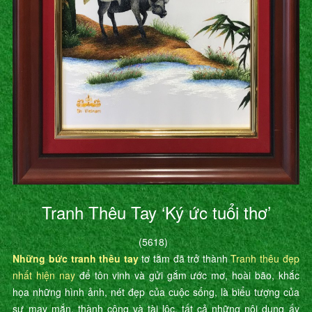
Tranh Thêu Tay ‘Ký ức tuổi thơ’
(5618)
Những bức tranh thêu tay
tơ tằm đã trở thành
Tranh thêu đẹp
nhất hiện nay
để tôn vinh và gửi gắm ước mơ, hoài bão, khắc
họa những hình ảnh, nét đẹp của cuộc sống, là biểu tượng của
sự may mắn, thành công và tài lộc, tất cả những nội dung ấy