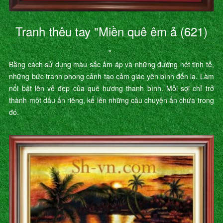
Tranh thêu tay "Miền quê êm ả (621)
"
Bằng cách sử dụng màu sắc ấm áp và những đường nét tinh tế,
những bức tranh phong cảnh tạo cảm giác yên bình đến lạ. Làm
nổi bật lên vẻ đẹp của quê hương thanh bình. Mỗi sợi chỉ trở
thành một dấu ấn riêng, kể lên những câu chuyện ẩn chứa trong
đó.