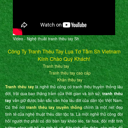
Video - Nghệ thuât tranh thêu tay Sh
Công Ty Tranh Thêu Tay Lụa Tơ Tằm Sh Vietnam
Kính Chào Quý Khách!
Tranh thêu tay
Tranh thêu tay cao cấp
Khăn thêu tay
Tranh thêu tay
là nghề thủ công có tranh thêu truyền thống lâu
đời, trải qua bao thăng trầm của thời gian và lịch sử,
tranh thêu
tay
vẫn giữ được bản sắc văn hóa lâu đời của dân tộc Việt Nam.
Có thể nói
tranh thêu tay truyền thống
chính là một nét đẹp
tinh tế của nghệ thuật thêu dân tộc ta. Là một nghề thủ công đòi
hỏi người thợ phải có đôi bàn tay khéo léo, tài hoa, đôi mắt tinh
tường cộng với bộ óc tinh tế và đức tính cẩn thận, cần mẫn để