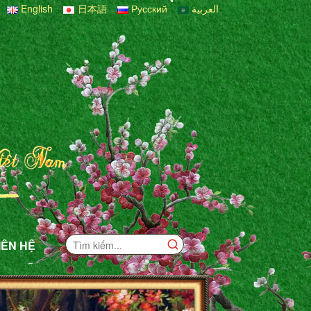
English
日本語
Русский
العربية
IÊN HỆ