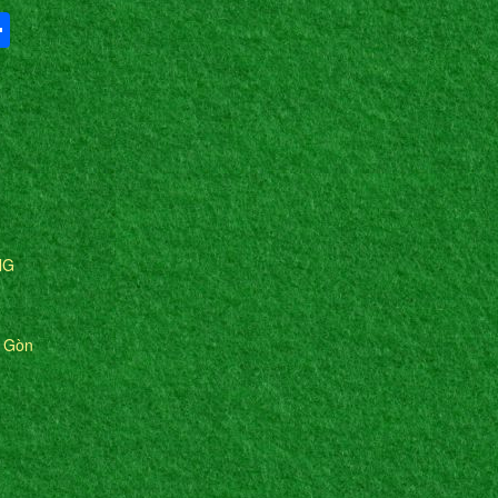
Share
NG
i Gòn