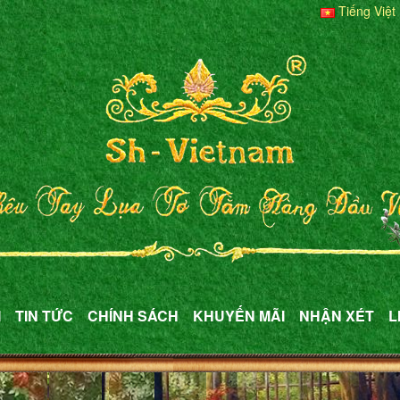
Tiếng Việt
M
TIN TỨC
CHÍNH SÁCH
KHUYẾN MÃI
NHẬN XÉT
L