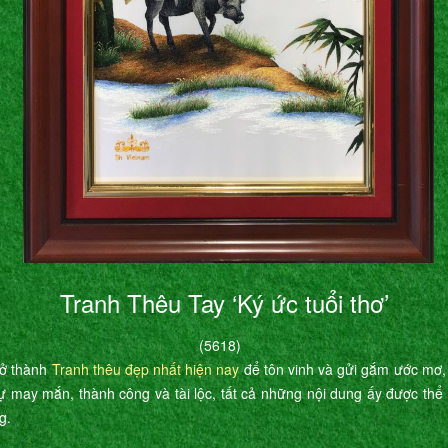
Tranh Thêu Tay ‘Ký ức tuổi thơ’
(5618)
rở thành
Tranh thêu đẹp nhất hiện nay
để tôn vinh và gửi gắm ước mơ,
ự may mắn, thành công và tài lộc, tất cả những nội dung ấy được th
g.