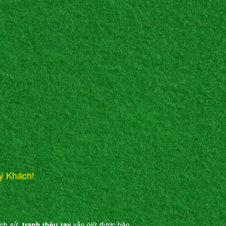
ý Khách!
ịch sử,
tranh thêu tay
vẫn giữ được bản