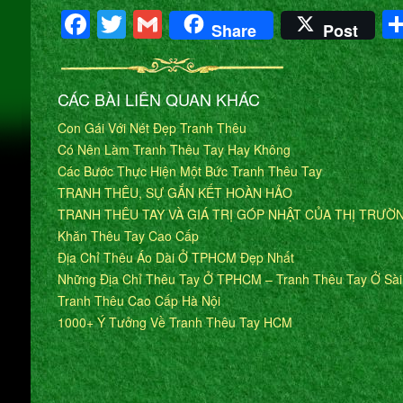
Facebook
Twitter
Gmail
Share
Post
CÁC BÀI LIÊN QUAN KHÁC
Con Gái Với Nét Đẹp Tranh Thêu
Có Nên Làm Tranh Thêu Tay Hay Không
Các Bước Thực Hiện Một Bức Tranh Thêu Tay
TRANH THÊU, SỰ GẮN KẾT HOÀN HẢO
TRANH THÊU TAY VÀ GIÁ TRỊ GÓP NHẬT CỦA THỊ TRƯỜ
Khăn Thêu Tay Cao Cấp
Địa Chỉ Thêu Áo Dài Ở TPHCM Đẹp Nhất
Những Địa Chỉ Thêu Tay Ở TPHCM – Tranh Thêu Tay Ở Sà
Tranh Thêu Cao Cấp Hà Nội
1000+ Ý Tưởng Về Tranh Thêu Tay HCM