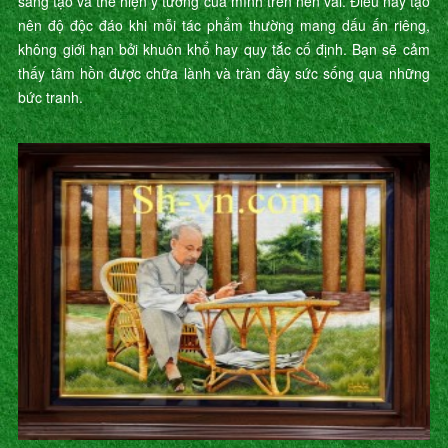
sáng tạo và thể hiện ý tưởng của mình trên nền vải. Điều này tạo
nên độ độc đáo khi mỗi tác phẩm thường mang dấu ấn riêng,
không giới hạn bởi khuôn khổ hay quy tắc cố định. Bạn sẽ cảm
thấy tâm hồn được chữa lành và tràn đầy sức sống qua những
bức tranh.