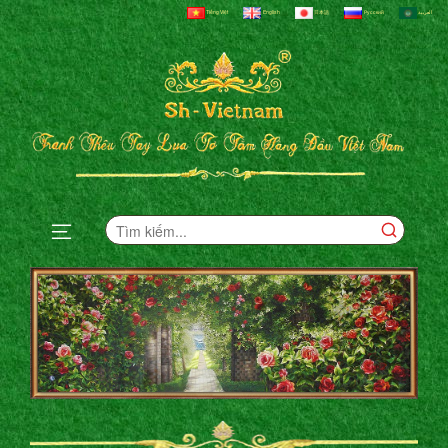
Tiếng Việt
English
日本語
Русский
العربية