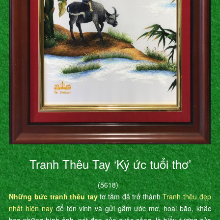
Tranh Thêu Tay ‘Ký ức tuổi thơ’
(5618)
Những bức tranh thêu tay
tơ tằm đã trở thành
Tranh thêu đẹp
nhất hiện nay
để tôn vinh và gửi gắm ước mơ, hoài bão, khắc