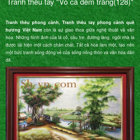
Tranh thêu tay "Vó cá đêm trăng(128)"
Tranh thêu phong cảnh, Tranh thêu tay phong cảnh quê
hương Việt Nam
còn là sự giao thoa giữa nghệ thuât và văn
hóa. Những hình ảnh của lá cỏ, cầu tre, đường làng, ngôi nhà lá
được tái hiện một cách chân chất. Tất cả hòa làm một, tạo nên
một bức tranh sống động về của sống nông thôn và văn hóa dân
dã.