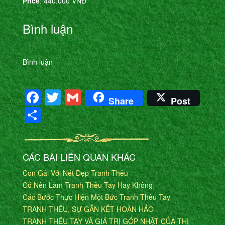
Price
: 440.000 VNĐ
Bình luận
Bình luận
Facebook
Twitter
Gmail
Share
Post
Share
CÁC BÀI LIÊN QUAN KHÁC
Con Gái Với Nét Đẹp Tranh Thêu
Có Nên Làm Tranh Thêu Tay Hay Không
Các Bước Thực Hiện Một Bức Tranh Thêu Tay
TRANH THÊU, SỰ GẮN KẾT HOÀN HẢO
TRANH THÊU TAY VÀ GIÁ TRỊ GÓP NHẬT CỦA THỊ