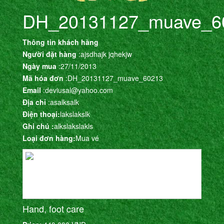
DH_20131127_muave_6
Thông tin khách hàng
Người đặt hàng
:ajsdhajk jqhekjw
Ngày mua
:27/11/2013
Mã hóa đơn
:DH_20131127_muave_60213
Email
:deviusal@yahoo.com
Địa chỉ
:asalksalk
Điện thoại:
lakslakslk
Ghi chú :
alkslakslakls
Loại đơn hàng:
Mua vé
Hand, foot care