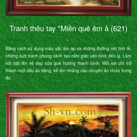
Tranh thêu tay "Miền quê êm ả (621)
"
Bằng cách sử dụng màu sắc ấm áp và những đường nét tinh tế,
những bức tranh phong cảnh tạo cảm giác yên bình đến lạ. Làm
nổi bật lên vẻ đẹp của quê hương thanh bình. Mỗi sợi chỉ trở
thành một dấu ấn riêng, kể lên những câu chuyện ẩn chứa trong
đó.