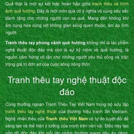
Quả thật là một sự kết hợp hoàn hảo giữa
tranh thêu và hình
ảnh quê hương
. Đây là một món quà có ý nghĩa vô cùng sâu sắc
dành tặng cho những người con xa quê. Mang đến không khí
ấm cúng hòa cùng với không gian sống quen thuộc, ấm áp tình
người.
Tranh thêu tay phong cảnh quê hương
không chỉ là tác phẩm
nghệ thuật độc đáo mà còn là sự kỷ niệm về quê hương, là
nguồn cảm hứng vô tận cho những người yêu thủ công và trân
trọng giá trị đơn sơ của cuộc sống nông thôn.
Tranh thêu tay nghệ thuật độc
đáo
Cùng thưởng ngoạn Tranh Thêu Tay Việt Nam trong bộ sưu tập
tranh thêu tay nghệ thuật
của thương hiệu tranh Sh Vietnam.
Nghệ nhân thêu của
Tranh thêu Việt Nam
có tự do tuyệt đối để
sáng tạo và thể hiện ý tưởng của mình trên nền vải. Điều này tạo
nên độ độc đáo khi mỗi tác phẩm thường mang dấu ấn riêng,