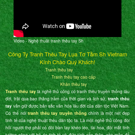
Video - Nghệ thuât tranh thêu tay Sh
Công Ty Tranh Thêu Tay Lụa Tơ Tằm Sh Vietnam
Kính Chào Quý Khách!
Tranh thêu tay
Tranh thêu tay cao cấp
Khăn thêu tay
Tranh thêu tay
là nghề thủ công có tranh thêu truyền thống lâu
đời, trải qua bao thăng trầm của thời gian và lịch sử,
tranh thêu
tay
vẫn giữ được bản sắc văn hóa lâu đời của dân tộc Việt Nam.
Có thể nói
tranh thêu tay truyền thống
chính là một nét đẹp
tinh tế của nghệ thuật thêu dân tộc ta. Là một nghề thủ công đòi
hỏi người thợ phải có đôi bàn tay khéo léo, tài hoa, đôi mắt tinh
tường cộng với bộ óc tinh tế và đức tính cẩn thận, cần mẫn để