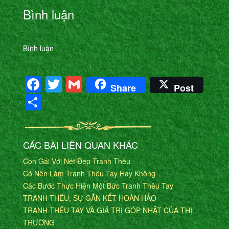
Bình luận
Bình luận
Facebook
Twitter
Gmail
Share
Post
Share
CÁC BÀI LIÊN QUAN KHÁC
Con Gái Với Nét Đẹp Tranh Thêu
Có Nên Làm Tranh Thêu Tay Hay Không
Các Bước Thực Hiện Một Bức Tranh Thêu Tay
TRANH THÊU, SỰ GẮN KẾT HOÀN HẢO
TRANH THÊU TAY VÀ GIÁ TRỊ GÓP NHẬT CỦA THỊ
TRƯỜNG