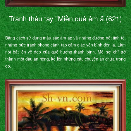
Tranh thêu tay "Miền quê êm ả (621)
"
Bằng cách sử dụng màu sắc ấm áp và những đường nét tinh tế,
những bức tranh phong cảnh tạo cảm giác yên bình đến lạ. Làm
nổi bật lên vẻ đẹp của quê hương thanh bình. Mỗi sợi chỉ trở
thành một dấu ấn riêng, kể lên những câu chuyện ẩn chứa trong
đó.