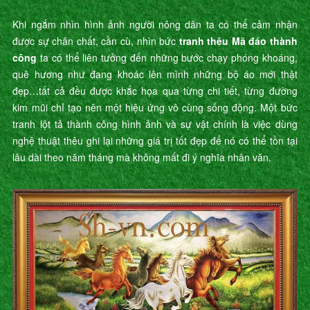
Khi ngắm nhìn hình ảnh người nông dân ta có thể cảm nhận
được sự chân chất, cần cù, nhìn bức
tranh thêu Mã đáo thành
công
ta có thể liên tưởng đến những bước chạy phóng khoáng,
quê hương như đang khoác lên mình những bộ áo mới thật
đẹp…tất cả đều được khắc họa qua từng chi tiết, từng đường
kim mũi chỉ tạo nên một hiệu ứng vô cùng sống động. Một bức
tranh lột tả thành công hình ảnh và sự vật chính là việc dùng
nghệ thuật thêu ghi lại những giá trị tốt đẹp để nó có thể tồn tại
lâu dài theo năm tháng mà không mất đi ý nghĩa nhân văn.