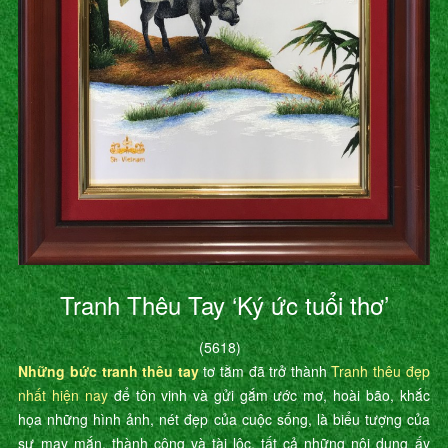
Tranh Thêu Tay ‘Ký ức tuổi thơ’
(5618)
Những bức tranh thêu tay
tơ tằm đã trở thành
Tranh thêu đẹp
nhất hiện nay
để tôn vinh và gửi gắm ước mơ, hoài bão, khắc
họa những hình ảnh, nét đẹp của cuộc sống, là biểu tượng của
sự may mắn, thành công và tài lộc, tất cả những nội dung ấy