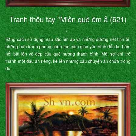
Tranh thêu tay "Miền quê êm ả (621)
"
Bằng cách sử dụng màu sắc ấm áp và những đường nét tinh tế,
những bức tranh phong cảnh tạo cảm giác yên bình đến lạ. Làm
nổi bật lên vẻ đẹp của quê hương thanh bình. Mỗi sợi chỉ trở
thành một dấu ấn riêng, kể lên những câu chuyện ẩn chứa trong
đó.