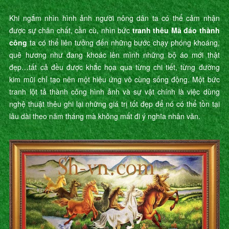
Khi ngắm nhìn hình ảnh người nông dân ta có thể cảm nhận
được sự chân chất, cần cù, nhìn bức
tranh thêu Mã đáo thành
công
ta có thể liên tưởng đến những bước chạy phóng khoáng,
quê hương như đang khoác lên mình những bộ áo mới thật
đẹp…tất cả đều được khắc họa qua từng chi tiết, từng đường
kim mũi chỉ tạo nên một hiệu ứng vô cùng sống động. Một bức
tranh lột tả thành công hình ảnh và sự vật chính là việc dùng
nghệ thuật thêu ghi lại những giá trị tốt đẹp để nó có thể tồn tại
lâu dài theo năm tháng mà không mất đi ý nghĩa nhân văn.