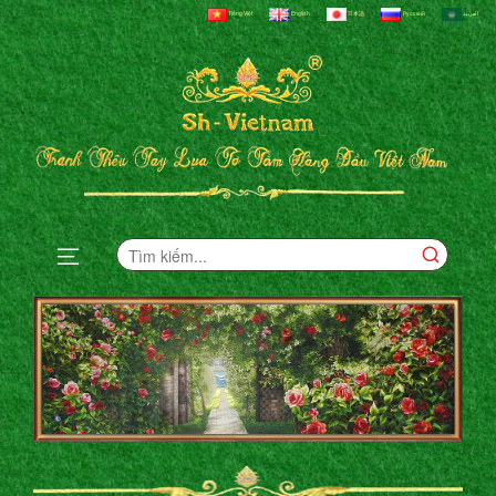
Tiếng Việt
English
日本語
Русский
العربية