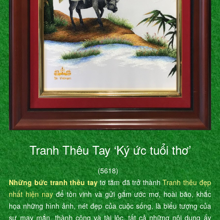
Tranh Thêu Tay ‘Ký ức tuổi thơ’
(5618)
Những bức tranh thêu tay
tơ tằm đã trở thành
Tranh thêu đẹp
nhất hiện nay
để tôn vinh và gửi gắm ước mơ, hoài bão, khắc
họa những hình ảnh, nét đẹp của cuộc sống, là biểu tượng của
sự may mắn, thành công và tài lộc, tất cả những nội dung ấy