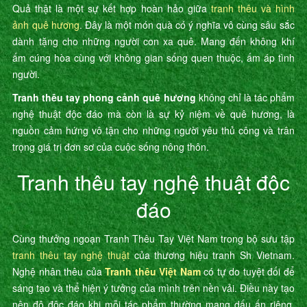
Quả thật là một sự kết hợp hoàn hảo giữa
tranh thêu và hình
ảnh quê hương
. Đây là một món quà có ý nghĩa vô cùng sâu sắc
dành tặng cho những người con xa quê. Mang đến không khí
ấm cúng hòa cùng với không gian sống quen thuộc, ấm áp tình
người.
Tranh thêu tay phong cảnh quê hương
không chỉ là tác phẩm
nghệ thuật độc đáo mà còn là sự kỷ niệm về quê hương, là
nguồn cảm hứng vô tận cho những người yêu thủ công và trân
trọng giá trị đơn sơ của cuộc sống nông thôn.
Tranh thêu tay nghệ thuật độc
đáo
Cùng thưởng ngoạn Tranh Thêu Tay Việt Nam trong bộ sưu tập
tranh thêu tay nghệ thuật
của thương hiệu tranh Sh Vietnam.
Nghệ nhân thêu của
Tranh thêu Việt Nam
có tự do tuyệt đối để
sáng tạo và thể hiện ý tưởng của mình trên nền vải. Điều này tạo
nên độ độc đáo khi mỗi tác phẩm thường mang dấu ấn riêng,