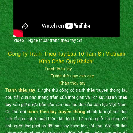
Video - Nghệ thuât tranh thêu tay Sh
Công Ty Tranh Thêu Tay Lụa Tơ Tằm Sh Vietnam
Kính Chào Quý Khách!
Tranh thêu tay
Tranh thêu tay cao cấp
Khăn thêu tay
Tranh thêu tay
là nghề thủ công có tranh thêu truyền thống lâu
đời, trải qua bao thăng trầm của thời gian và lịch sử,
tranh thêu
tay
vẫn giữ được bản sắc văn hóa lâu đời của dân tộc Việt Nam.
Có thể nói
tranh thêu tay truyền thống
chính là một nét đẹp
tinh tế của nghệ thuật thêu dân tộc ta. Là một nghề thủ công đòi
hỏi người thợ phải có đôi bàn tay khéo léo, tài hoa, đôi mắt tinh
tường cộng với bộ óc tinh tế và đức tính cẩn thận, cần mẫn để