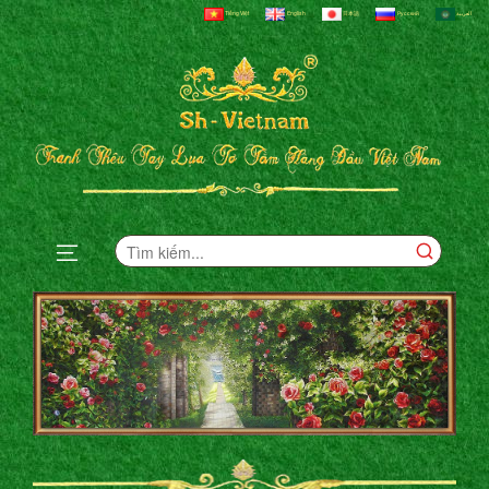
Tiếng Việt
English
日本語
Русский
العربية