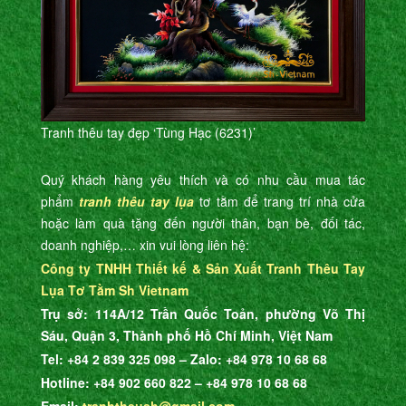
Tranh thêu tay đẹp ‘Tùng Hạc (6231)’
Quý khách hàng yêu thích và có nhu cầu mua tác
phẩm
tranh thêu tay lụa
tơ tằm để trang trí nhà cửa
hoặc làm quà tặng đến người thân, bạn bè, đối tác,
doanh nghiệp,… xin vui lòng liên hệ:
Công ty TNHH Thiết kế & Sản Xuất Tranh Thêu Tay
Lụa Tơ Tằm Sh Vietnam
Trụ sở: 114A/12 Trần Quốc Toản, phường Võ Thị
Sáu, Quận 3, Thành phố Hồ Chí Minh, Việt Nam
Tel: +84 2 839 325 098 – Zalo: +84 978 10 68 68
Hotline: +84 902 660 822 – +84 978 10 68 68