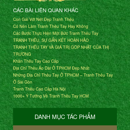
CÁC BÀI LIÊN QUAN KHÁC
Con Gái Với Nét Đẹp Tranh Thêu
Có Nên Làm Tranh Thêu Tay Hay Không
Các Bước Thực Hiện Một Bức Tranh Thêu Tay
TRANH THÊU, SỰ GẮN KẾT HOÀN HẢO
TRANH THÊU TAY VÀ GIÁ TRỊ GÓP NHẬT CỦA THỊ
TRƯỜNG
Khăn Thêu Tay Cao Cấp
Địa Chỉ Thêu Áo Dài Ở TPHCM Đẹp Nhất
Những Địa Chỉ Thêu Tay Ở TPHCM – Tranh Thêu Tay
Ở Sài Gòn
Tranh Thêu Cao Cấp Hà Nội
1000+ Ý Tưởng Về Tranh Thêu Tay HCM
DANH MỤC TÁC PHẨM