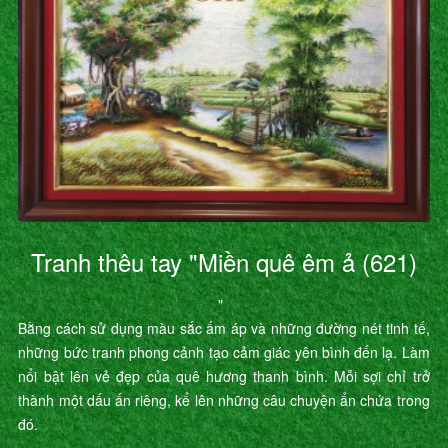
Tranh thêu tay "Miền quê êm ả (621)
"
Bằng cách sử dụng màu sắc ấm áp và những đường nét tinh tế,
những bức tranh phong cảnh tạo cảm giác yên bình đến lạ. Làm
nổi bật lên vẻ đẹp của quê hương thanh bình. Mỗi sợi chỉ trở
thành một dấu ấn riêng, kể lên những câu chuyện ẩn chứa trong
đó.