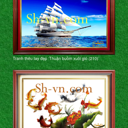
Tranh thêu tay đẹp ‘Thuận buồm xuôi gió (210)’