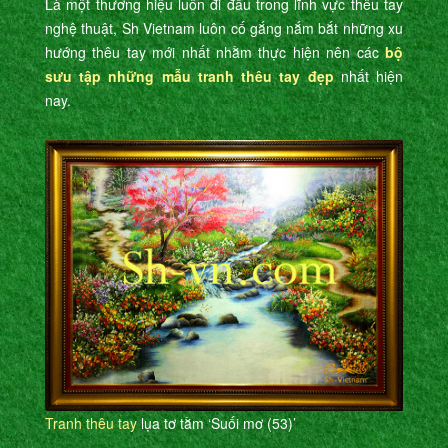
Là một thương hiệu luôn đi đầu trong lĩnh vực thêu tay
nghệ thuật, Sh Vietnam luôn cố gắng nắm bắt những xu
hướng thêu tay mới nhất nhằm thực hiện nên các
bộ
sưu tập những mẫu tranh thêu tay đẹp
nhất hiện
nay.
Tranh thêu tay
lụa tơ tằm ‘Suối mơ (53)’