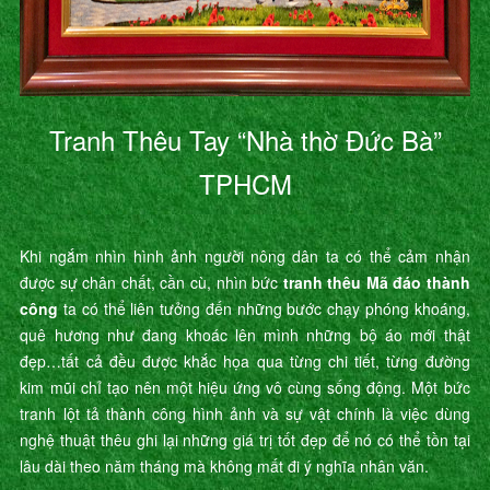
Tranh Thêu Tay “Nhà thờ Đức Bà”
TPHCM
Khi ngắm nhìn hình ảnh người nông dân ta có thể cảm nhận
được sự chân chất, cần cù, nhìn bức
tranh thêu Mã đáo thành
công
ta có thể liên tưởng đến những bước chạy phóng khoáng,
quê hương như đang khoác lên mình những bộ áo mới thật
đẹp…tất cả đều được khắc họa qua từng chi tiết, từng đường
kim mũi chỉ tạo nên một hiệu ứng vô cùng sống động. Một bức
tranh lột tả thành công hình ảnh và sự vật chính là việc dùng
nghệ thuật thêu ghi lại những giá trị tốt đẹp để nó có thể tồn tại
lâu dài theo năm tháng mà không mất đi ý nghĩa nhân văn.