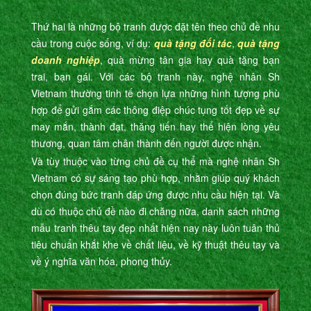
Thứ hai là những bộ tranh được đặt tên theo chủ đề nhu
cầu trong cuộc sống, ví dụ:
quà tặng đối tác
,
quà tặng
doanh nghiệp
, quà mừng tân gia hay quà tặng bạn
trai, bạn gái. Với các bộ tranh này, nghệ nhân Sh
Vietnam thường tinh tế chọn lựa những hình tượng phù
hợp để gửi gắm các thông điệp chúc tụng tốt đẹp về sự
may mắn, thành đạt, thăng tiến hay thể hiện lòng yêu
thương, quan tâm chân thành đến người được nhận.
Và tùy thuộc vào từng chủ đề cụ thể mà nghệ nhân Sh
Vietnam có sự sáng tạo phù hợp, nhằm giúp quý khách
chọn đúng bức tranh đáp ứng được nhu cầu hiện tại. Và
dù có thuộc chủ đề nào đi chăng nữa, danh sách những
mẫu tranh thêu tay đẹp nhất hiện nay này luôn tuân thủ
tiêu chuẩn khắt khe về chất liệu, về kỹ thuật thêu tay và
về ý nghĩa văn hóa, phong thủy.