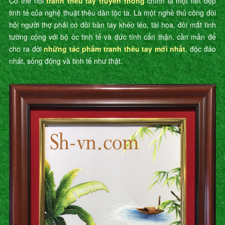
Có thể nói
tranh thêu tay truyền thống
chính là một nét đẹp
tinh tế của nghệ thuật thêu dân tộc ta. Là một nghề thủ công đòi
hỏi người thợ phải có đôi bàn tay khéo léo, tài hoa, đôi mắt tinh
tường cộng với bộ óc tinh tế và đức tính cẩn thận, cần mẫn để
cho ra đời
những tác phẩm tranh thêu tay mới nhất
, độc đáo
nhất, sống động và tinh tế như thật.