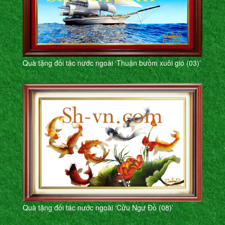
Quà tặng đối tác nước ngoài ‘Thuận bưồm xuôi gió (03)’
Quà tặng đối tác nước ngoài ‘Cửu Ngư Đồ (08)’