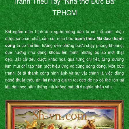
Tranh Thêu Tay “Nhà thờ Đức Bà”
TPHCM
Khi ngắm nhìn hình ảnh người nông dân ta có thể cảm nhận
được sự chân chất, cần cù, nhìn bức
tranh thêu Mã đáo thành
công
ta có thể liên tưởng đến những bước chạy phóng khoáng,
quê hương như đang khoác lên mình những bộ áo mới thật
đẹp…tất cả đều được khắc họa qua từng chi tiết, từng đường
kim mũi chỉ tạo nên một hiệu ứng vô cùng sống động. Một bức
tranh lột tả thành công hình ảnh và sự vật chính là việc dùng
nghệ thuật thêu ghi lại những giá trị tốt đẹp để nó có thể tồn tại
lâu dài theo năm tháng mà không mất đi ý nghĩa nhân văn.