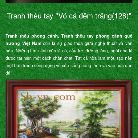
Tranh thêu tay "Vó cá đêm trăng(128)"
Tranh thêu phong cảnh, Tranh thêu tay phong cảnh quê
hương Việt Nam
còn là sự giao thoa giữa nghệ thuât và văn
hóa. Những hình ảnh của lá cỏ, cầu tre, đường làng, ngôi nhà lá
được tái hiện một cách chân chất. Tất cả hòa làm một, tạo nên
một bức tranh sống động về của sống nông thôn và văn hóa dân
dã.