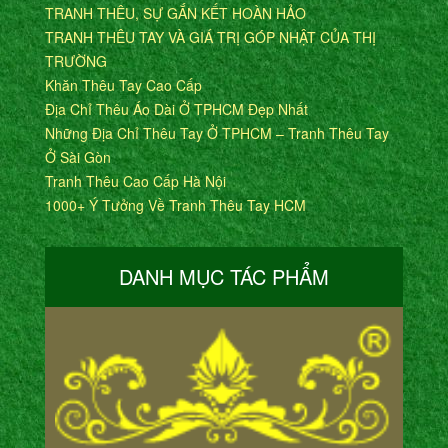
TRANH THÊU, SỰ GẮN KẾT HOÀN HẢO
TRANH THÊU TAY VÀ GIÁ TRỊ GÓP NHẬT CỦA THỊ
TRƯỜNG
Khăn Thêu Tay Cao Cấp
Địa Chỉ Thêu Áo Dài Ở TPHCM Đẹp Nhất
Những Địa Chỉ Thêu Tay Ở TPHCM – Tranh Thêu Tay
Ở Sài Gòn
Tranh Thêu Cao Cấp Hà Nội
1000+ Ý Tưởng Về Tranh Thêu Tay HCM
DANH MỤC TÁC PHẨM