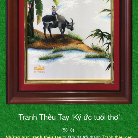
Tranh Thêu Tay ‘Ký ức tuổi thơ’
(5618)
Những bức tranh thêu tay
tơ tằm đã trở thành
Tranh thêu đẹp