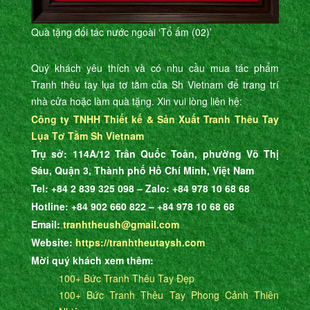
Quà tặng đối tác nước ngoài ‘Tổ ấm (02)’
Quý khách yêu thích và có nhu cầu mua tác phẩm
Tranh thêu tay lụa tơ tằm của Sh Vietnam để trang trí
nhà cửa hoặc làm quà tặng. Xin vui lòng liên hệ:
Công ty TNHH Thiết kế & Sản Xuất Tranh Thêu Tay
Lụa Tơ Tằm Sh Vietnam
Trụ sở: 114A/12 Trần Quốc Toản, phường Võ Thị
Sáu, Quận 3, Thành phố Hồ Chí Minh, Việt Nam
Tel: +84 2 839 325 098 – Zalo: +84 978 10 68 68
Hotline: +84 902 660 822 – +84 978 10 68 68
Email:
tranhtheush@gmail.com
Website:
https://tranhtheutaysh.com
Mời quý khách xem thêm:
100+ Bức Tranh Thêu Tay Đẹp
100+ Bức Tranh Thêu Tay Phong Cảnh Thiên