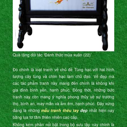
Quà tặng đối tác ‘Đánh thức mùa xuân (22)’
Đó chính là loạt tranh về chủ đề Tùng hạc với hai hình
tượng cây tùng và chim hạc làm chủ đạo. Vẻ đẹp mà
các tác phẩm tranh này mang đến chính là không khí
gia đình bình yên, hạnh phúc. Đồng thời, những bức
tranh này còn mang ý nghĩa phong thủy về sự trường
thọ, bình an, may mắn và ấm êm, hạnh phúc. Đây xứng
đáng là những
mẫu
tranh thêu tay
đẹp
nhất hiện nay
bằng lụa tơ tằm thiên nhiên cao cấp.
Không kém phần nổi bật trong bộ sưu tập này chính là