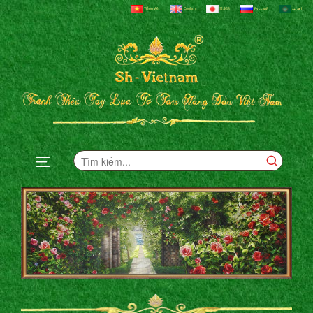
Tiếng Việt
English
日本語
Русский
العربية