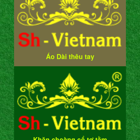
Áo Dài thêu tay
Khăn choàng cổ tơ tằm