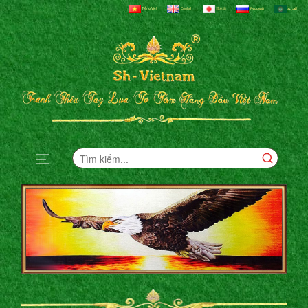
Tiếng Việt
English
日本語
Русский
العربية