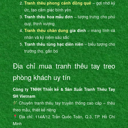
Tranh thêu phong cảnh đồng quê
– gợi nhớ ký
ức, tạo cảm giác bình yên
Tranh thêu hoa mẫu đơn
– tượng trưng cho phú
quý, thịnh vượng
Tranh thêu chân dung
gia đình
– mang tính cá
nhân và kỷ niệm sâu sắc
Tranh thêu tùng hạc diên niên
– biểu tượng cho
trường thọ, gắn bó
Địa chỉ mua tranh thêu tay treo
phòng khách uy tín
Công ty TNHH Thiết kế & Sản Xuất Tranh Thêu Tay
SH Vietnam
Chuyên tranh thêu tay truyền thống cao cấp – thêu
theo mẫu, thiết kế riêng
Địa chỉ: 114A/12 Trần Quốc Toản, Q.3, TP. Hồ Chí
Minh