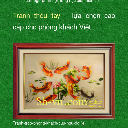
(cửu ngư quần hội, tùng hạc diên niên…)
Tranh thêu tay
– lựa chọn cao
cấp cho phòng khách Việt
Tranh-treo-phong-khach-cuu-ngu-do (4)