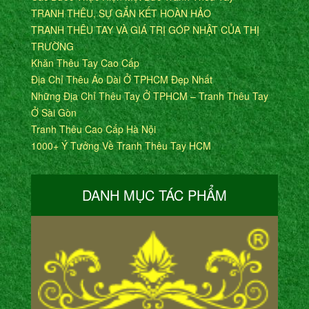
TRANH THÊU, SỰ GẮN KẾT HOÀN HẢO
TRANH THÊU TAY VÀ GIÁ TRỊ GÓP NHẬT CỦA THỊ
TRƯỜNG
Khăn Thêu Tay Cao Cấp
Địa Chỉ Thêu Áo Dài Ở TPHCM Đẹp Nhất
Những Địa Chỉ Thêu Tay Ở TPHCM – Tranh Thêu Tay
Ở Sài Gòn
Tranh Thêu Cao Cấp Hà Nội
1000+ Ý Tưởng Về Tranh Thêu Tay HCM
DANH MỤC TÁC PHẨM