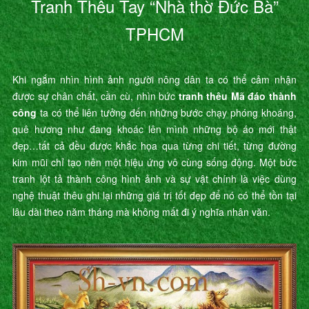
Tranh Thêu Tay “Nhà thờ Đức Bà”
TPHCM
Khi ngắm nhìn hình ảnh người nông dân ta có thể cảm nhận
được sự chân chất, cần cù, nhìn bức
tranh thêu Mã đáo thành
công
ta có thể liên tưởng đến những bước chạy phóng khoáng,
quê hương như đang khoác lên mình những bộ áo mới thật
đẹp…tất cả đều được khắc họa qua từng chi tiết, từng đường
kim mũi chỉ tạo nên một hiệu ứng vô cùng sống động. Một bức
tranh lột tả thành công hình ảnh và sự vật chính là việc dùng
nghệ thuật thêu ghi lại những giá trị tốt đẹp để nó có thể tồn tại
lâu dài theo năm tháng mà không mất đi ý nghĩa nhân văn.