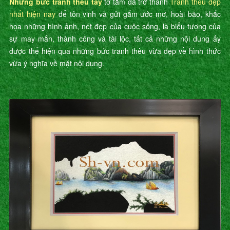
Những bức tranh thêu tay
tơ tằm đã trở thành
Tranh thêu đẹp
nhất hiện nay
để tôn vinh và gửi gắm ước mơ, hoài bão, khắc
họa những hình ảnh, nét đẹp của cuộc sống, là biểu tượng của
sự may mắn, thành công và tài lộc, tất cả những nội dung ấy
được thể hiện qua những bức tranh thêu vừa đẹp về hình thức
vừa ý nghĩa về mặt nội dung.