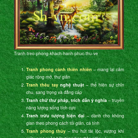
Tranh-treo-phong-khach-hanh-phuc-thu-ve
Tranh phong cảnh thiên nhiên
– mang lại cảm
giác rộng mở, thư giãn
Tranh thêu tay
nghệ thuật
– thể hiện sự chỉn
chu, sang trọng và đẳng cấp
Tranh chữ thư pháp, trích dẫn ý nghĩa
– truyền
năng lượng sống tích cực
Tranh trừu tượng hiện đại
– dành cho không
gian theo phong cách tối giản, cá tính
Tranh phong thủy
– thu hút tài lộc, vượng khí