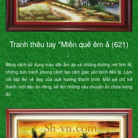
Tranh thêu tay "Miền quê êm ả (621)
"
Bằng cách sử dụng màu sắc ấm áp và những đường nét tinh tế,
những bức tranh phong cảnh tạo cảm giác yên bình đến lạ. Làm
nổi bật lên vẻ đẹp của quê hương thanh bình. Mỗi sợi chỉ trở
thành một dấu ấn riêng, kể lên những câu chuyện ẩn chứa trong
đó.