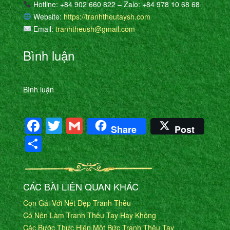
Hotline: +84 902 660 822 – Zalo: +84 978 10 68 68
Website:
https://tranhtheutaysh.com
Email:
tranhtheush@gmail.com
Bình luận
Bình luận
Facebook
Twitter
Gmail
Share
Post
Share
CÁC BÀI LIÊN QUAN KHÁC
Con Gái Với Nét Đẹp Tranh Thêu
Có Nên Làm Tranh Thêu Tay Hay Không
Các Bước Thực Hiện Một Bức Tranh Thêu Tay