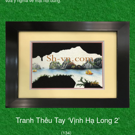
vừa ý nghĩa về mặt nội dung.
Tranh Thêu Tay ‘Vịnh Hạ Long 2’
(134)