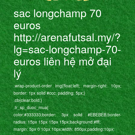
sac longchamp 70
euros
http://arenafutsal.my/?
lg=sac-longchamp-70-
euros liên hệ mở đại
lý
.wrap-product-order img{float:left; margin-right: 10px;
border: 1px solid #ccc; padding: 5px;}
.cb{clear:bold;}
.tr_sp_duoc_mua{
color:#333333;border: 3px solid #EBEBEB;border-
radius: 15px 15px 15px 15px;background:#fff;
margin: 5px 0 10px 10px;width: 850px;padding:10px;