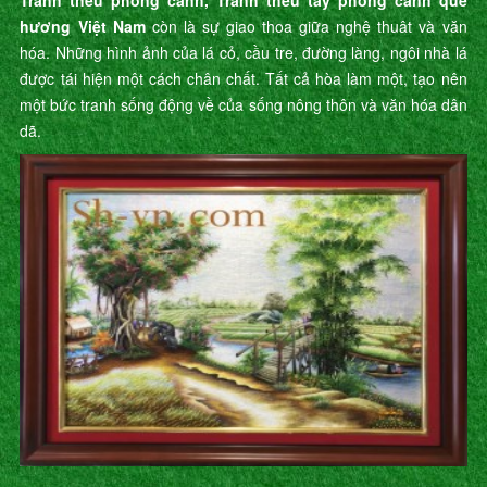
Tranh thêu phong cảnh, Tranh thêu tay phong cảnh quê
hương Việt Nam
còn là sự giao thoa giữa nghệ thuât và văn
hóa. Những hình ảnh của lá cỏ, cầu tre, đường làng, ngôi nhà lá
được tái hiện một cách chân chất. Tất cả hòa làm một, tạo nên
một bức tranh sống động về của sống nông thôn và văn hóa dân
dã.