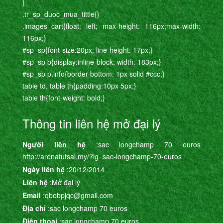
}
.tr_sp_duoc_mua_tittle{}
.images_cart{float: left; max-height: 116px;max-width:
116px;}
#sp_sp{font-size:20px; line-height: 17px;}
#sp_sp b{display:inline-block; width: 183px;}
#sp_sp p.info{border-bottom: 1px solid #ccc;}
table td, table th{padding:10px 5px;}
table th{font-weight: bold;}
Thông tin liên hệ mở đại lý
Người liên hệ
:sac longchamp 70 euros
http://arenafutsal.my/?lg=sac-longchamp-70-euros
Ngày liên hệ
:20/12/2014
Liên hệ
:Mở đại lý
Email
:qbobpjqc@gmail.com
Địa chỉ
:sac longchamp 70 euros
Điện thoại
:sac longchamp 70 euros