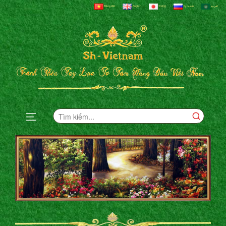
Tiếng Việt
English
日本語
Русский
العربية