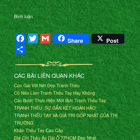
Bình luận
Facebook
Twitter
Gmail
Share
Post
Share
CÁC BÀI LIÊN QUAN KHÁC
Con Gái Với Nét Đẹp Tranh Thêu
Có Nên Làm Tranh Thêu Tay Hay Không
Các Bước Thực Hiện Một Bức Tranh Thêu Tay
TRANH THÊU, SỰ GẮN KẾT HOÀN HẢO
TRANH THÊU TAY VÀ GIÁ TRỊ GÓP NHẬT CỦA THỊ
TRƯỜNG
Khăn Thêu Tay Cao Cấp
Địa Chỉ Thêu Áo Dài Ở TPHCM Đẹp Nhất