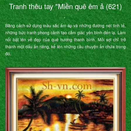
Tranh thêu tay "Miền quê êm ả (621)
"
Bằng cách sử dụng màu sắc ấm áp và những đường nét tinh tế,
những bức tranh phong cảnh tạo cảm giác yên bình đến lạ. Làm
nổi bật lên vẻ đẹp của quê hương thanh bình. Mỗi sợi chỉ trở
thành một dấu ấn riêng, kể lên những câu chuyện ẩn chứa trong
đó.