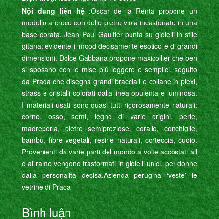
Nội dung liên hệ
:Oscar de la Renta propone un
modello a croce con delle pietre viola incastonate in una
base dorata. Jean Paul Gaultier punta su gioielli in stile
gitana: evidente il mood decisamente esotico e di grandi
dimensioni. Dolce Gabbana propone maxicollier che ben
si sposano con le mise più leggere e semplici, seguito
da Prada che disegna grandi bracciali e collane in plexi,
strass e cristalli colorati dalla linea opulenta e luminosa.
I materiali usati sono quasi tutti rigorosamente naturali:
corno, osso, semi, legno di varie origini, perle,
madreperla, pietre semipreziose, corallo, conchiglie,
bambù, fibre vegetali, resine naturali, corteccia, cuoio.
Provenienti da varie parti del mondo a volte accostati all
o al rame vengono trasformati in gioielli unici, per donne
dalla personalità decisa. Azienda perugina ‘veste’ le
vetrine di Prada
Bình luận