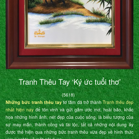
Tranh Thêu Tay ‘Ký ức tuổi thơ’
(5618)
Những bức tranh thêu tay
tơ tằm đã trở thành
Tranh thêu đẹp
nhất hiện nay
để tôn vinh và gửi gắm ước mơ, hoài bão, khắc
họa những hình ảnh, nét đẹp của cuộc sống, là biểu tượng của
sự may mắn, thành công và tài lộc, tất cả những nội dung ấy
được thể hiện qua những bức tranh thêu vừa đẹp về hình thức