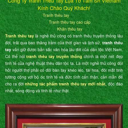
Công Ty Tranh Thêu Tay Lụa Tơ Tằm Sh Vietnam
Kính Chào Quý Khách!
Tranh thêu tay
Tranh thêu tay cao cấp
Khăn thêu tay
Tranh thêu tay
là nghề thủ công có tranh thêu truyền thống lâu
đời, trải qua bao thăng trầm của thời gian và lịch sử,
tranh thêu
tay
vẫn giữ được bản sắc văn hóa lâu đời của dân tộc Việt Nam.
Có thể nói
tranh thêu tay truyền thống
chính là một nét đẹp
tinh tế của nghệ thuật thêu dân tộc ta. Là một nghề thủ công đòi
hỏi người thợ phải có đôi bàn tay khéo léo, tài hoa, đôi mắt tinh
tường cộng với bộ óc tinh tế và đức tính cẩn thận, cần mẫn để
cho ra đời
những tác phẩm tranh thêu tay mới nhất
, độc đáo
nhất, sống động và tinh tế như thật.