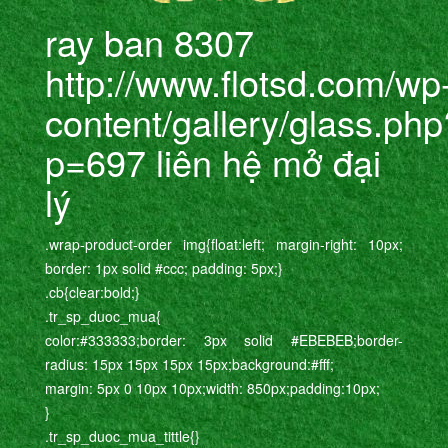
ray ban 8307
http://www.flotsd.com/wp
content/gallery/glass.php
p=697 liên hệ mở đại
lý
.wrap-product-order img{float:left; margin-right: 10px;
border: 1px solid #ccc; padding: 5px;}
.cb{clear:bold;}
.tr_sp_duoc_mua{
color:#333333;border: 3px solid #EBEBEB;border-
radius: 15px 15px 15px 15px;background:#fff;
margin: 5px 0 10px 10px;width: 850px;padding:10px;
}
.tr_sp_duoc_mua_tittle{}