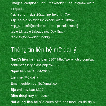
.images_cart{float: left; max-height: 116px;max-width:
116px;}
#sp_sp{font-size:20px; line-height: 17px;}
#sp_sp b{display:inline-block; width: 183px;}
#sp_sp p.info{border-bottom: 1px solid #ccc;}
table td, table th{padding:10px 5px;}
table th{font-weight: bold;}
Thông tin liên hệ mở đại lý
Người liên hệ
:ray ban 8307 http://www.flotsd.com/wp-
content/gallery/glass.php?p=697
Ngày liên hệ
:16/04/2015
Liên hệ
:Mở đại lý
Email
:eqbfemuonjb@gmail.com
Địa chỉ
:ray ban 8307
Điện thoại
:ray ban 8307
Nội dung liên hệ
:Ce cours offre des modules de deux