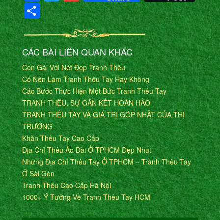
Share
CÁC BÀI LIÊN QUAN KHÁC
Con Gái Với Nét Đẹp Tranh Thêu
Có Nên Làm Tranh Thêu Tay Hay Không
Các Bước Thực Hiện Một Bức Tranh Thêu Tay
TRANH THÊU, SỰ GẮN KẾT HOÀN HẢO
TRANH THÊU TAY VÀ GIÁ TRỊ GÓP NHẬT CỦA THỊ
TRƯỜNG
Khăn Thêu Tay Cao Cấp
Địa Chỉ Thêu Áo Dài Ở TPHCM Đẹp Nhất
Những Địa Chỉ Thêu Tay Ở TPHCM – Tranh Thêu Tay
Ở Sài Gòn
Tranh Thêu Cao Cấp Hà Nội
1000+ Ý Tưởng Về Tranh Thêu Tay HCM