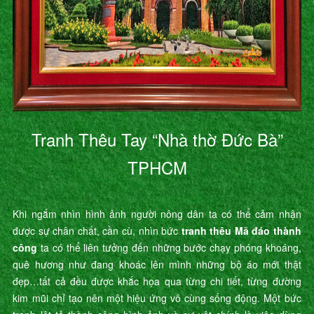
Tranh Thêu Tay “Nhà thờ Đức Bà”
TPHCM
Khi ngắm nhìn hình ảnh người nông dân ta có thể cảm nhận
được sự chân chất, cần cù, nhìn bức
tranh thêu Mã đáo thành
công
ta có thể liên tưởng đến những bước chạy phóng khoáng,
quê hương như đang khoác lên mình những bộ áo mới thật
đẹp…tất cả đều được khắc họa qua từng chi tiết, từng đường
kim mũi chỉ tạo nên một hiệu ứng vô cùng sống động. Một bức