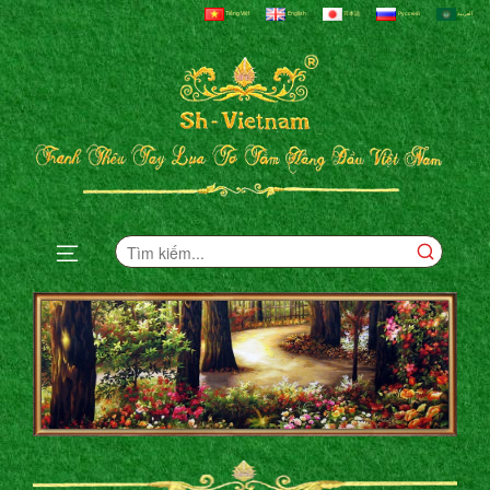
Tiếng Việt
English
日本語
Русский
العربية