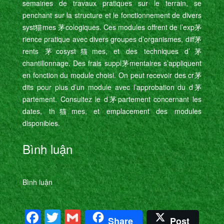
semaines de travaux pratiques sur le terrain, se
penchant sur la structure et le fonctionnement de divers
syst猫mes 茅cologiques. Ces modules offrent de l’exp茅
rience pratique avec divers groupes d’organismes, diff茅
rents 茅cosyst猫mes, et des techniques d’茅
chantillonnage. Des frais suppl茅mentaires s’appliquent
en fonction du module choisi. On peut recevoir des cr茅
dits pour plus d’un module avec l’approbation du d茅
partement. Consultez le d茅partement concernant les
dates, th猫mes, et emplacement des modules
disponibles.
Bình luận
Bình luận
Facebook
Twitter
Gmail
Share
Post