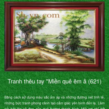
Tranh thêu tay "Miền quê êm ả (621)
"
Bằng cách sử dụng màu sắc ấm áp và những đường nét tinh tế,
những bức tranh phong cảnh tạo cảm giác yên bình đến lạ. Làm
nổi bật lên vẻ đẹp của quê hương thanh bình. Mỗi sợi chỉ trở