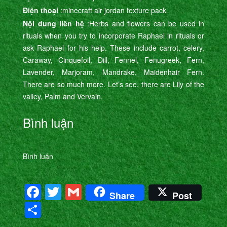
Điện thoại
:minecraft air jordan texture pack
Nội dung liên hệ
:Herbs and flowers can be used in
rituals when you try to incorporate Raphael in rituals or
ask Raphael for his help. These include carrot, celery,
Caraway, Cinquefoil, Dill, Fennel, Fenugreek, Fern,
Lavender, Marjoram, Mandrake, Maidenhair Fern.
There are so much more. Let’s see. there are Lily of the
valley, Palm and Vervain.
Bình luận
Bình luận
Facebook
Twitter
Gmail
Share
Post
Share