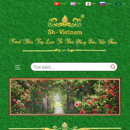
Tiếng Việt
English
日本語
Русский
العربية