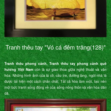
Tranh thêu tay "Vó cá đêm trăng(128)"
Tranh thêu phong cảnh, Tranh thêu tay phong cảnh quê
hương Việt Nam
còn là sự giao thoa giữa nghệ thuât và văn
hóa. Những hình ảnh của lá cỏ, cầu tre, đường làng, ngôi nhà lá
được tái hiện một cách chân chất. Tất cả hòa làm một, tạo nên
một bức tranh sống động về của sống nông thôn và văn hóa dân
dã.