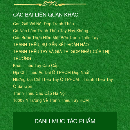
CÁC BÀI LIÊN QUAN KHÁC
Con Gái Với Nét Đẹp Tranh Thêu
Có Nên Làm Tranh Thêu Tay Hay Không
Các Bước Thực Hiện Một Bức Tranh Thêu Tay
TRANH THÊU, SỰ GẮN KẾT HOÀN HẢO
TRANH THÊU TAY VÀ GIÁ TRỊ GÓP NHẬT CỦA THỊ
TRƯỜNG
Khăn Thêu Tay Cao Cấp
Địa Chỉ Thêu Áo Dài Ở TPHCM Đẹp Nhất
Những Địa Chỉ Thêu Tay Ở TPHCM – Tranh Thêu Tay
Ở Sài Gòn
Tranh Thêu Cao Cấp Hà Nội
1000+ Ý Tưởng Về Tranh Thêu Tay HCM
DANH MỤC TÁC PHẨM