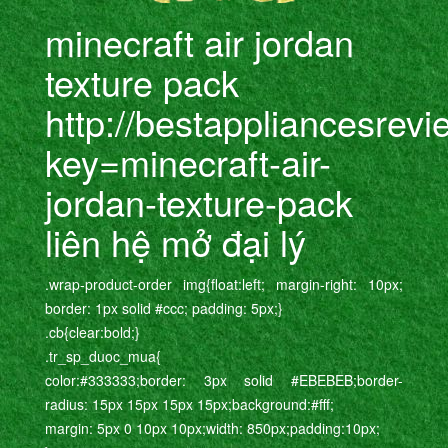
minecraft air jordan
texture pack
http://bestappliancesrev
key=minecraft-air-
jordan-texture-pack
liên hệ mở đại lý
.wrap-product-order img{float:left; margin-right: 10px;
border: 1px solid #ccc; padding: 5px;}
.cb{clear:bold;}
.tr_sp_duoc_mua{
color:#333333;border: 3px solid #EBEBEB;border-
radius: 15px 15px 15px 15px;background:#fff;
margin: 5px 0 10px 10px;width: 850px;padding:10px;