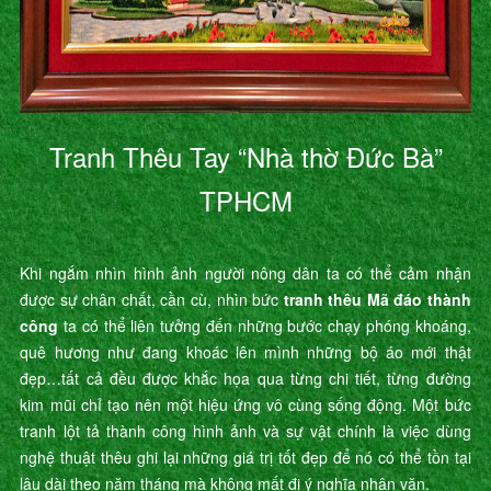
Tranh Thêu Tay “Nhà thờ Đức Bà”
TPHCM
Khi ngắm nhìn hình ảnh người nông dân ta có thể cảm nhận
được sự chân chất, cần cù, nhìn bức
tranh thêu Mã đáo thành
công
ta có thể liên tưởng đến những bước chạy phóng khoáng,
quê hương như đang khoác lên mình những bộ áo mới thật
đẹp…tất cả đều được khắc họa qua từng chi tiết, từng đường
kim mũi chỉ tạo nên một hiệu ứng vô cùng sống động. Một bức
tranh lột tả thành công hình ảnh và sự vật chính là việc dùng
nghệ thuật thêu ghi lại những giá trị tốt đẹp để nó có thể tồn tại
lâu dài theo năm tháng mà không mất đi ý nghĩa nhân văn.