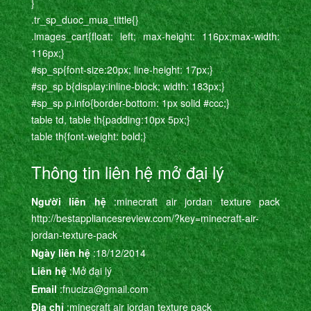
}
.tr_sp_duoc_mua_tittle{}
.images_cart{float: left; max-height: 116px;max-width:
116px;}
#sp_sp{font-size:20px; line-height: 17px;}
#sp_sp b{display:inline-block; width: 183px;}
#sp_sp p.info{border-bottom: 1px solid #ccc;}
table td, table th{padding:10px 5px;}
table th{font-weight: bold;}
Thông tin liên hệ mở đại lý
Người liên hệ
:minecraft air jordan texture pack
http://bestappliancesreview.com/?key=minecraft-air-
jordan-texture-pack
Ngày liên hệ
:18/12/2014
Liên hệ
:Mở đại lý
Email
:fnuciza@gmail.com
Địa chỉ
:minecraft air jordan texture pack