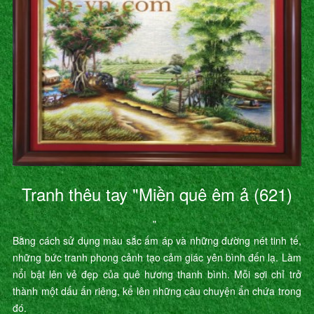
Tranh thêu tay "Miền quê êm ả (621)
"
Bằng cách sử dụng màu sắc ấm áp và những đường nét tinh tế,
những bức tranh phong cảnh tạo cảm giác yên bình đến lạ. Làm
nổi bật lên vẻ đẹp của quê hương thanh bình. Mỗi sợi chỉ trở
thành một dấu ấn riêng, kể lên những câu chuyện ẩn chứa trong
đó.