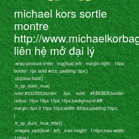
michael kors sortie
montre
http://www.michaelkorbags
liên hệ mở đại lý
.wrap-product-order img{float:left; margin-right: 10px;
border: 1px solid #ccc; padding: 5px;}
.cb{clear:bold;}
.tr_sp_duoc_mua{
color:#333333;border: 3px solid #EBEBEB;border-
radius: 15px 15px 15px 15px;background:#fff;
margin: 5px 0 10px 10px;width: 850px;padding:10px;
}
.tr_sp_duoc_mua_tittle{}
.images_cart{float: left; max-height: 116px;max-width:
116px;}