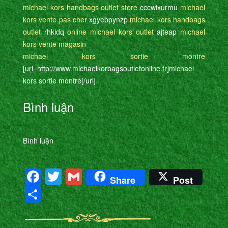
michael kors handbags outlet store
cccwixurmu
michael
kors vente pas cher
xgyebpynzp
michael kors handbags
outlet
rhkidq
online michael kors outlet
ajteap
michael
kors vente magasin
michael kors sortie montre
[url=http://www.michaelkorbagsoutletonline.fr]michael
kors sortie montre[/url]
Bình luận
Bình luận
Facebook
Twitter
Gmail
Share
Post
Share