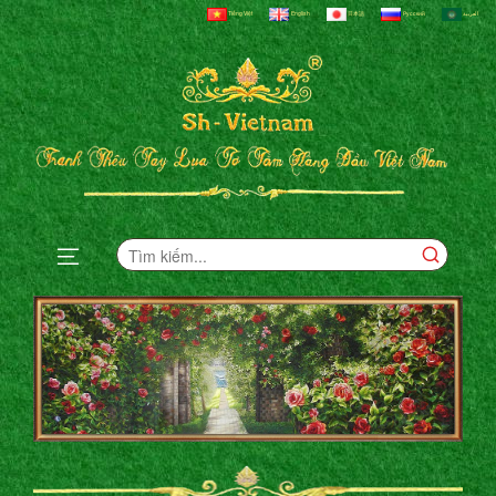
Tiếng Việt
English
日本語
Русский
العربية