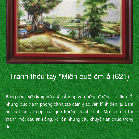
Tranh thêu tay "Miền quê êm ả (621)
"
Bằng cách sử dụng màu sắc ấm áp và những đường nét tinh tế,
những bức tranh phong cảnh tạo cảm giác yên bình đến lạ. Làm
nổi bật lên vẻ đẹp của quê hương thanh bình. Mỗi sợi chỉ trở
thành một dấu ấn riêng, kể lên những câu chuyện ẩn chứa trong
đó.