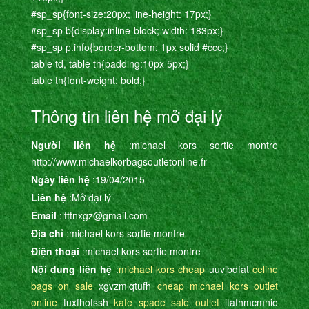
#sp_sp{font-size:20px; line-height: 17px;}
#sp_sp b{display:inline-block; width: 183px;}
#sp_sp p.info{border-bottom: 1px solid #ccc;}
table td, table th{padding:10px 5px;}
table th{font-weight: bold;}
Thông tin liên hệ mở đại lý
Người liên hệ
:michael kors sortie montre
http://www.michaelkorbagsoutletonline.fr
Ngày liên hệ
:19/04/2015
Liên hệ
:Mở đại lý
Email
:lfttnxgz@gmail.com
Địa chỉ
:michael kors sortie montre
Điện thoại
:michael kors sortie montre
Nội dung liên hệ
:
michael kors cheap
uuvjbdfat
celine
bags on sale
xgvzmiqtufh
cheap michael kors outlet
online
tuxfhotssh
kate spade sale outlet
itafhmcmnio