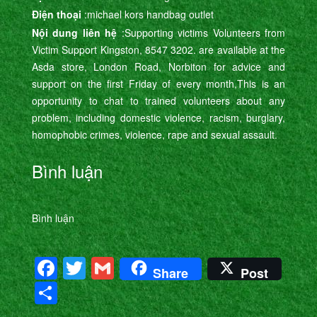
Điện thoại
:michael kors handbag outlet
Nội dung liên hệ
:Supporting victims Volunteers from
Victim Support Kingston, 8547 3202. are available at the
Asda store, London Road, Norbiton for advice and
support on the first Friday of every month,This is an
opportunity to chat to trained volunteers about any
problem, including domestic violence, racism, burglary,
homophobic crimes, violence, rape and sexual assault.
Bình luận
Bình luận
Facebook
Twitter
Gmail
Share
Post
Share