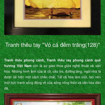
Tranh thêu tay "Vó cá đêm trăng(128)"
Tranh thêu phong cảnh, Tranh thêu tay phong cảnh quê
hương Việt Nam
còn là sự giao thoa giữa nghệ thuât và văn
hóa. Những hình ảnh của lá cỏ, cầu tre, đường làng, ngôi nhà lá
được tái hiện một cách chân chất. Tất cả hòa làm một, tạo nên
một bức tranh sống động về của sống nông thôn và văn hóa dân
dã.