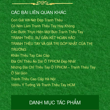
CÁC BÀI LIÊN QUAN KHÁC
Con Gái Với Nét Đẹp Tranh Thêu
Có Nên Làm Tranh Thêu Tay Hay Không
Các Bước Thực Hiện Một Bức Tranh Thêu Tay
TRANH THÊU, SỰ GẮN KẾT HOÀN HẢO
TRANH THÊU TAY VÀ GIÁ TRỊ GÓP NHẬT CỦA THỊ
TRƯỜNG
Khăn Thêu Tay Cao Cấp
Địa Chỉ Thêu Áo Dài Ở TPHCM Đẹp Nhất
Những Địa Chỉ Thêu Tay Ở TPHCM – Tranh Thêu Tay
Ở Sài Gòn
Tranh Thêu Cao Cấp Hà Nội
1000+ Ý Tưởng Về Tranh Thêu Tay HCM
DANH MỤC TÁC PHẨM