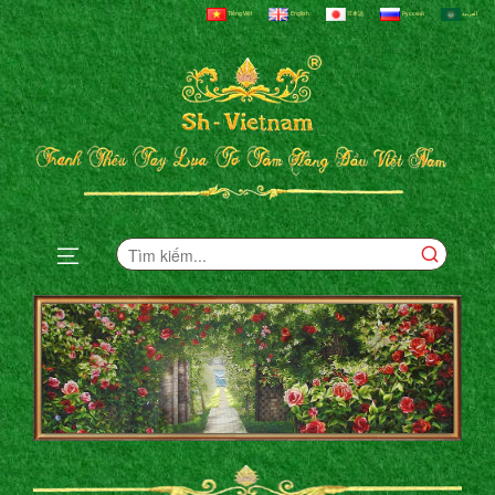
Tiếng Việt
English
日本語
Русский
العربية