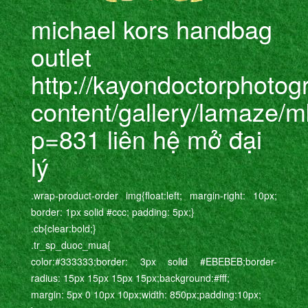
michael kors handbag
outlet
http://kayondoctorphoto
content/gallery/lamaze/
p=831 liên hệ mở đại
lý
.wrap-product-order img{float:left; margin-right: 10px;
border: 1px solid #ccc; padding: 5px;}
.cb{clear:bold;}
.tr_sp_duoc_mua{
color:#333333;border: 3px solid #EBEBEB;border-
radius: 15px 15px 15px 15px;background:#fff;
margin: 5px 0 10px 10px;width: 850px;padding:10px;