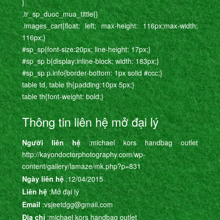
}
.tr_sp_duoc_mua_tittle{}
.images_cart{float: left; max-height: 116px;max-width:
116px;}
#sp_sp{font-size:20px; line-height: 17px;}
#sp_sp b{display:inline-block; width: 183px;}
#sp_sp p.info{border-bottom: 1px solid #ccc;}
table td, table th{padding:10px 5px;}
table th{font-weight: bold;}
Thông tin liên hệ mở đại lý
Người liên hệ
:michael kors handbag outlet
http://kayondoctorphotography.com/wp-
content/gallery/lamaze/mk.php?p=831
Ngày liên hệ
:12/04/2015
Liên hệ
:Mở đại lý
Email
:vsjeetdgg@gmail.com
Địa chỉ
:michael kors handbag outlet