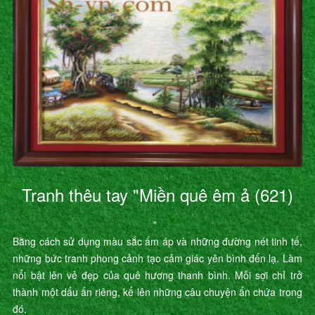
Tranh thêu tay "Miền quê êm ả (621)
"
Bằng cách sử dụng màu sắc ấm áp và những đường nét tinh tế,
những bức tranh phong cảnh tạo cảm giác yên bình đến lạ. Làm
nổi bật lên vẻ đẹp của quê hương thanh bình. Mỗi sợi chỉ trở
thành một dấu ấn riêng, kể lên những câu chuyện ẩn chứa trong
đó.