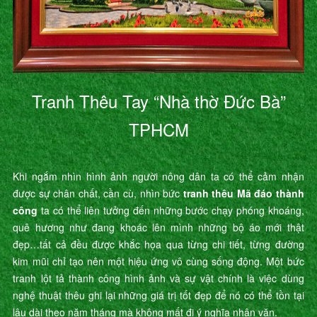
Tranh Thêu Tay “Nhà thờ Đức Bà”
TPHCM
Khi ngắm nhìn hình ảnh người nông dân ta có thể cảm nhận
được sự chân chất, cần cù, nhìn bức
tranh thêu Mã đáo thành
công
ta có thể liên tưởng đến những bước chạy phóng khoáng,
quê hương như đang khoác lên mình những bộ áo mới thật
đẹp…tất cả đều được khắc họa qua từng chi tiết, từng đường
kim mũi chỉ tạo nên một hiệu ứng vô cùng sống động. Một bức
tranh lột tả thành công hình ảnh và sự vật chính là việc dùng
nghệ thuật thêu ghi lại những giá trị tốt đẹp để nó có thể tồn tại
lâu dài theo năm tháng mà không mất đi ý nghĩa nhân văn.